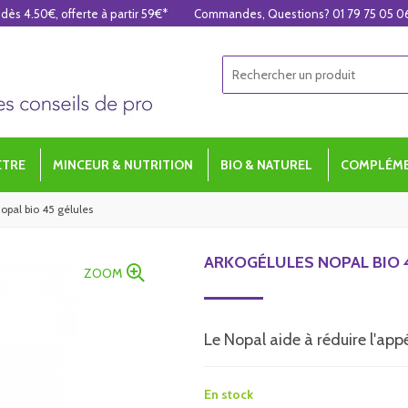
 dès 4.50€, offerte à partir 59€*
Commandes, Questions? 01 79 75 05 0
ÊTRE
MINCEUR & NUTRITION
BIO & NATUREL
COMPLÉME
opal bio 45 gélules
ARKOGÉLULES NOPAL BIO 
ZOOM
Le Nopal aide à réduire l'appé
En stock