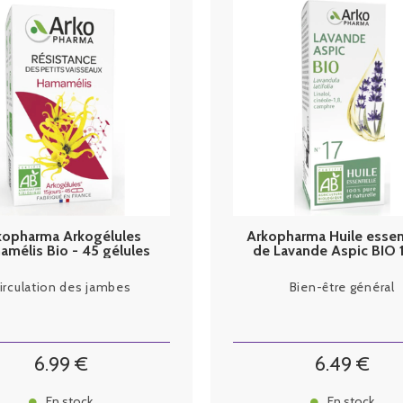
kopharma Arkogélules
Arkopharma Huile essen
mélis Bio - 45 gélules
de Lavande Aspic BIO 
irculation des jambes
Bien-être général
6
.99
€
6
.49
€
En stock
En stock