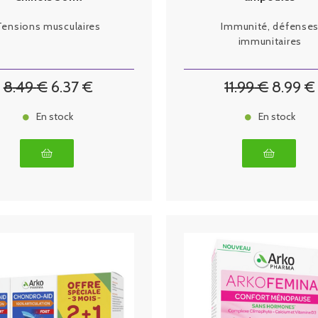
Tensions musculaires
Immunité, défense
immunitaires
8
.49
€
6
.37
€
11
.99
€
8
.99
€
En stock
En stock