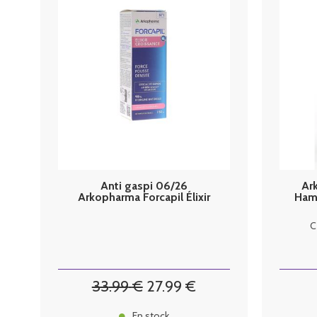
Anti gaspi 06/26
Ar
Arkopharma Forcapil Élixir
Hama
Croissance 50 ml
C
33
.99
€
27
.99
€
En stock