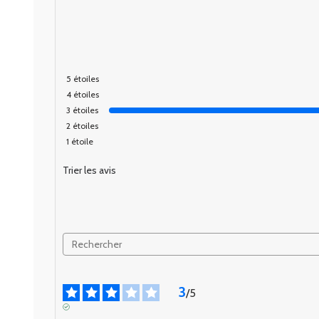
5
étoiles
4
étoiles
3
étoiles
2
étoiles
1
étoile
Trier les avis
3
/
5
AVIS VÉRIFIÉ