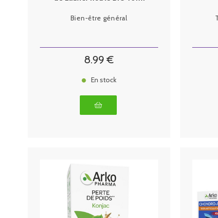
Bien-être général
8
.99
€
En stock