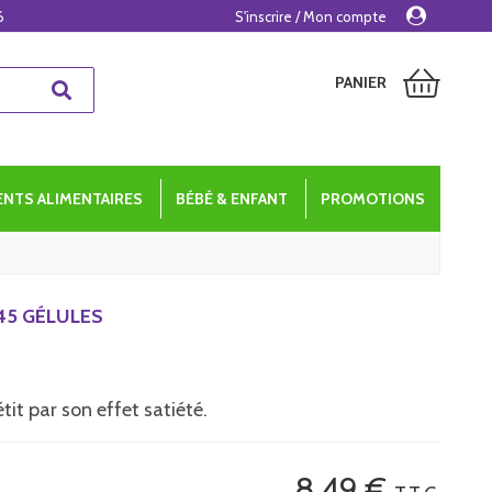
6
S'inscrire / Mon compte
PANIER
NTS ALIMENTAIRES
BÉBÉ & ENFANT
PROMOTIONS
45 GÉLULES
tit par son effet satiété.
8
.49
€