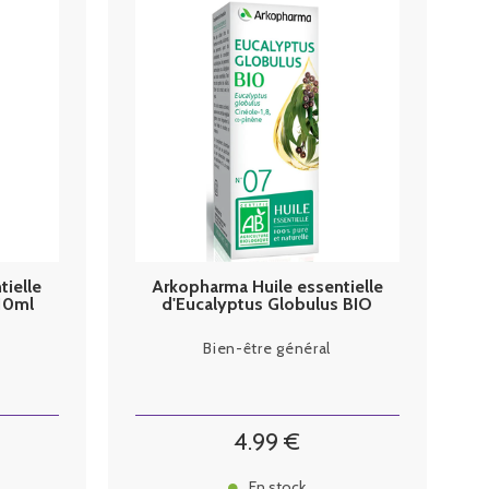
tielle
Arkopharma Huile essentielle
10ml
d'Eucalyptus Globulus BIO
10ml
Bien-être général
4
.99
€
En stock