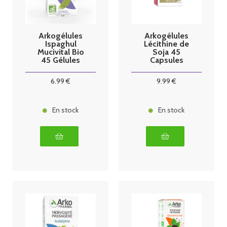
Arkogélules
Arkogélules
Ispaghul
Lécithine de
Mucivital Bio
Soja 45
45 Gélules
Capsules
6
.99
€
9
.99
€
En stock
En stock