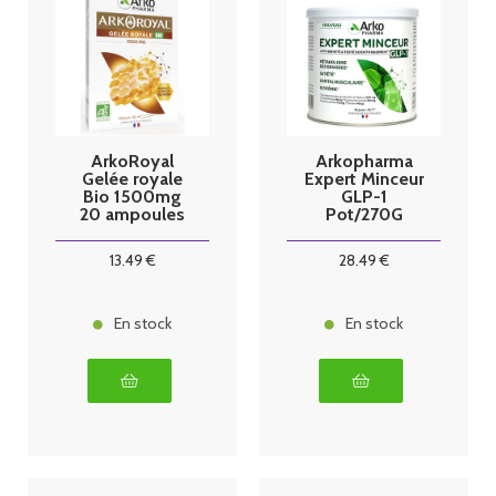
ArkoRoyal
Arkopharma
Gelée royale
Expert Minceur
Bio 1500mg
GLP-1
20 ampoules
Pot/270G
13
.49
€
28
.49
€
En stock
En stock