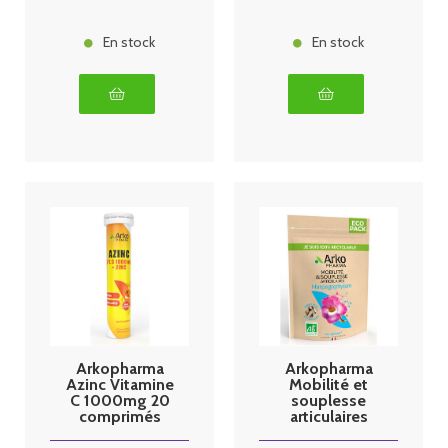
En stock
En stock
Arkopharma
Arkopharma
Azinc Vitamine
Mobilité et
C 1000mg 20
souplesse
comprimés
articulaires
effervescents
Harpagophytu