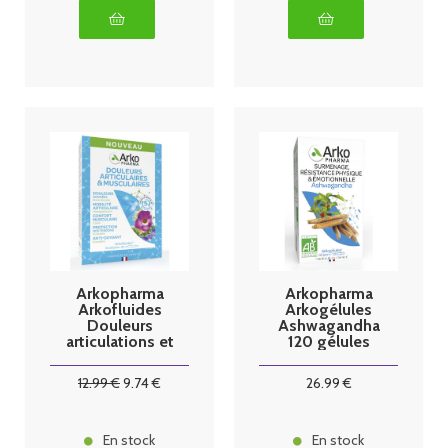
Arkopharma
Arkopharma
Arkofluides
Arkogélules
Douleurs
Ashwagandha
articulations et
120 gélules
musculaires 20
ampoules
12
.99
€
9
.74
€
26
.99
€
En stock
En stock