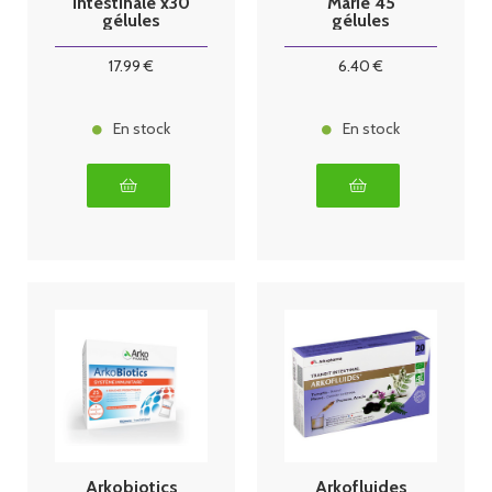
Intestinale x30
Marie 45
gélules
gélules
Arkopharma
17
.99
€
6
.40
€
En stock
En stock
Arkobiotics
Arkofluides