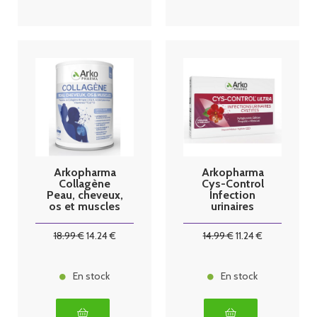
Arkopharma
Arkopharma
Collagène
Cys-Control
Peau, cheveux,
Infection
os et muscles
urinaires
260g
cystites 15
gélules
18
.99
€
14
.24
€
14
.99
€
11
.24
€
En stock
En stock