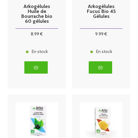
Arkogélules
Arkogélules
Huile de
Fucus Bio 45
Bourrache bio
Gélules
60 gélules
8
.99
€
9
.99
€
En stock
En stock