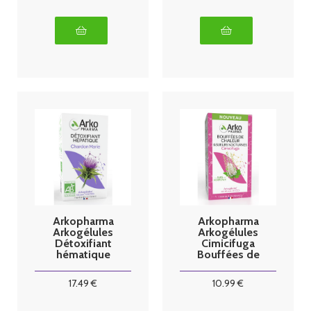
Arkopharma
Arkopharma
Arkogélules
Arkogélules
Détoxifiant
Cimicifuga
hématique
Bouffées de
Chardon Marie
Chaleur 60
150 gélules
gélules
17
.49
€
10
.99
€