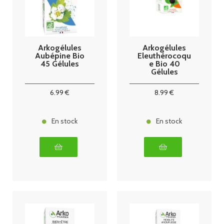
Arkogélules
Arkogélules
Aubépine Bio
Eleuthérocoqu
45 Gélules
e Bio 40
Gélules
6
.99
€
8
.99
€
En stock
En stock