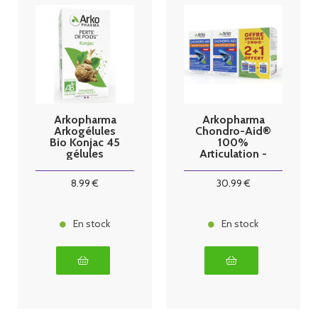
Arkopharma
Arkopharma
Arkogélules
Chondro-Aid®
Bio Konjac 45
100%
gélules
Articulation -
60 gélules x3
8
.99
€
30
.99
€
En stock
En stock