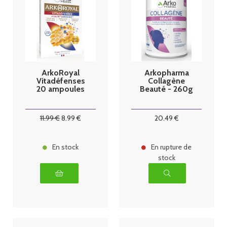
ArkoRoyal
Arkopharma
Vitadéfenses
Collagène
20 ampoules
Beauté - 260g
11
.99
€
8
.99
€
20
.49
€
En stock
En rupture de
stock