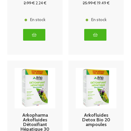
m 270 gélules
2
.99
€
2
.24
€
25
.99
€
19
.49
€
En stock
En stock
Arkopharma
Arkofluides
Arkofluides
Detox Bio 20
Détoxifiant
ampoules
Hépatique 30