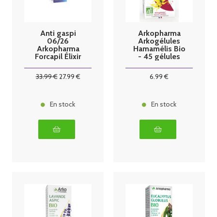
Anti gaspi
Arkopharma
06/26
Arkogélules
Arkopharma
Hamamélis Bio
Forcapil Élixir
- 45 gélules
Croissance 50
ml
33
.99
€
27
.99
€
6
.99
€
En stock
En stock