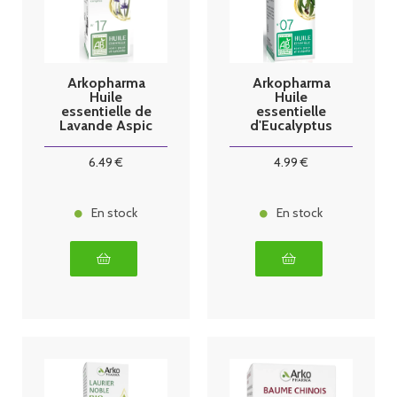
Arkopharma
Arkopharma
Huile
Huile
essentielle de
essentielle
Lavande Aspic
d'Eucalyptus
BIO 10ml
Globulus BIO
10ml
6
.49
€
4
.99
€
En stock
En stock