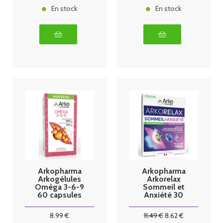
En stock
En stock
Arkopharma
Arkopharma
Arkogélules
Arkorelax
Oméga 3-6-9
Sommeil et
60 capsules
Anxiété 30
comprimés
8
.99
€
11
.49
€
8
.62
€