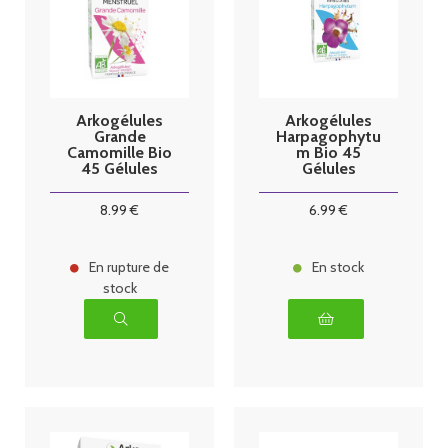
Arkogélules
Arkogélules
Grande
Harpagophytu
Camomille Bio
m Bio 45
45 Gélules
Gélules
8
.99
€
6
.99
€
En rupture de
En stock
stock