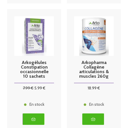
Arkogélules
Arkopharma
Constipation
Collagène
occasionnelle
articulations &
10 sachets
muscles 260g
7
.99
€
5
.99
€
18
.99
€
En stock
En stock