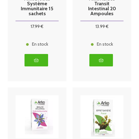
Système
Transit
Immunitaire 15
Intestinal 20
sachets
Ampoules
17
.99
€
13
.99
€
En stock
En stock