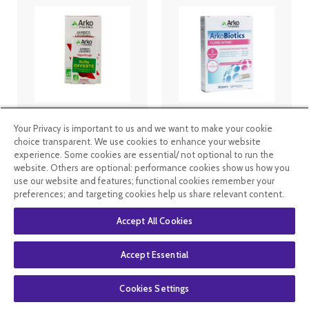
Arkopharma
Arkopharma
Arkogélules
ArkoBiotics
Your Privacy is important to us and we want to make your cookie
Vigne Rouge
Flore intime -
choice transparent. We use cookies to enhance your website
Bio 150
30 gélules
experience. Some cookies are essential/ not optional to run the
Gélules + 45
website. Others are optional: performance cookies show us how you
Gélules
17
.49
€
14
.49
€
use our website and features; functional cookies remember your
Offertes
preferences; and targeting cookies help us share relevant content.
En stock
En stock
Accept All Cookies
Accept Essential
Cookies Settings