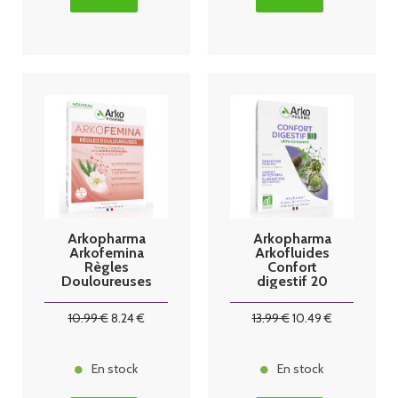
Arkopharma
Arkopharma
Arkofemina
Arkofluides
Règles
Confort
Douloureuses
digestif 20
30 comprimés
ampoules
10
.99
€
8
.24
€
13
.99
€
10
.49
€
En stock
En stock