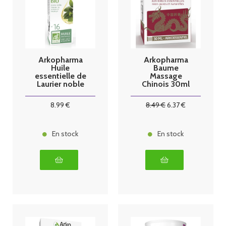
Arkopharma
Arkopharma
Huile
Baume
essentielle de
Massage
Laurier noble
Chinois 30ml
BIO 10ml
8
.99
€
8
.49
€
6
.37
€
En stock
En stock