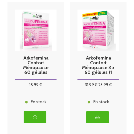
Arkofemina
Arkofemina
Confort
Confort
Ménopause
Ménopause 3 x
60 gélules
60 gélules (1
mois offert)
15
.99
€
31
.99
€
23
.99
€
En stock
En stock