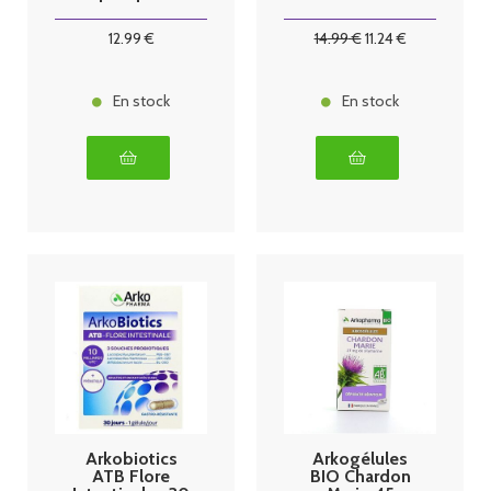
Ampoules
12
.99
€
14
.99
€
11
.24
€
En stock
En stock
Arkobiotics
Arkogélules
ATB Flore
BIO Chardon