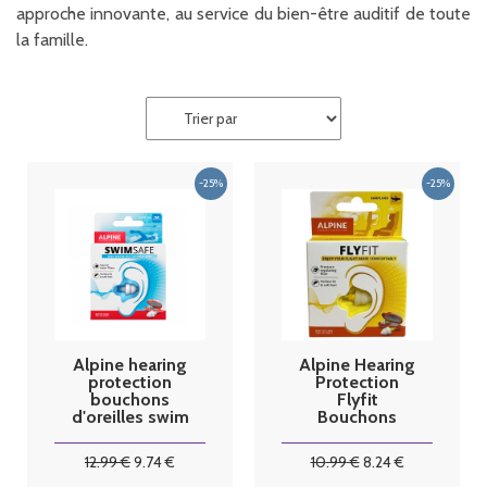
approche innovante, au service du bien-être auditif de toute
la famille.
Alpine hearing
Alpine Hearing
protection
Protection
bouchons
Flyfit
d'oreilles swim
Bouchons
safe
d'Oreille
12
.99
€
9
.74
€
10
.99
€
8
.24
€