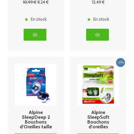
10
.99
€
8
.24
€
12
.49
€
En stock
En stock
Alpine
Alpine
SleepDeep 2
SleepSoft
Bouchons
Bouchons
d'Oreilles taille
d'oreilles
S