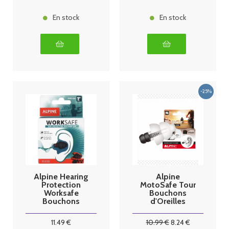
En stock
En stock
Alpine Hearing
Alpine
Protection
MotoSafe Tour
Worksafe
Bouchons
Bouchons
d'Oreilles
d'Oreille
Moto 1 Paire
11
.49
€
10
.99
€
8
.24
€