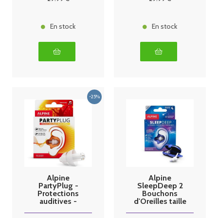
En stock
En stock
Alpine
Alpine
PartyPlug -
SleepDeep 2
Protections
Bouchons
auditives -
d'Oreilles taille
Transparent 1
M
paire