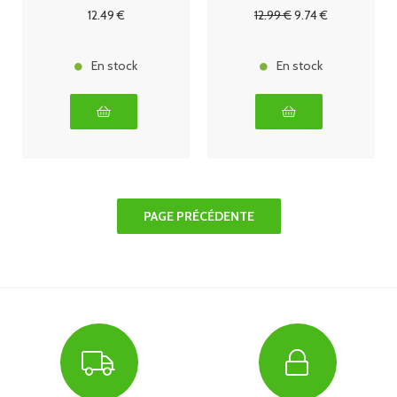
12
.49
€
12
.99
€
9
.74
€
En stock
En stock