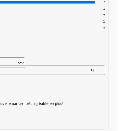
1
0
0
0
0
rouve le parfum très agréable en plus!