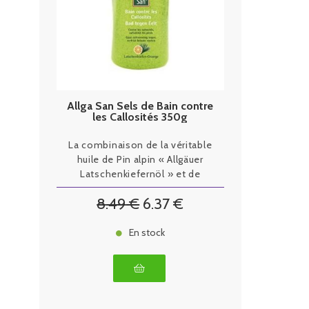
Allga San Sels de Bain contre
les Callosités 350g
La combinaison de la véritable
huile de Pin alpin « Allgäuer
Latschenkiefernöl » et de
vitamine E, prend soin,
8
.49
€
6
.37
€
rafraîchit et protège des
callosités.
En stock