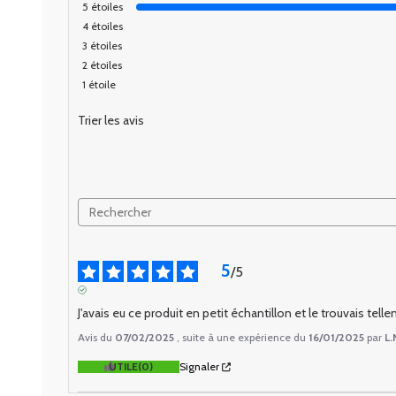
5
étoiles
4
étoiles
3
étoiles
2
étoiles
1
étoile
Trier les avis
5
/
5
AVIS VÉRIFIÉ
J'avais eu ce produit en petit échantillon et le trouvais tell
Avis du
07/02/2025
, suite à une expérience du
16/01/2025
par
L.
UTILE
(0)
Signaler