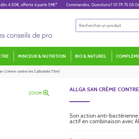
 dès 4.50€, offerte à partir 59€*
Commandes, Questions? 01 79 75 05 0
ÊTRE
MINCEUR & NUTRITION
BIO & NATUREL
COMPLÉME
an Crème contre les Callosités 75ml
ALLGA SAN CRÈME CONTRE
ZOOM
Son action anti-bactérienne 
actif en combinaison avec All