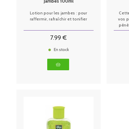
Jambes 100ml
Lotion pour les jambes : pour
Cett
raffermir, rafraîchir et tonifier
vos p
pénè
7
.99
€
En stock