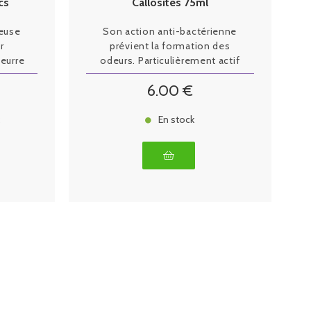
cs
Callosités 75ml
ieuse
Son action anti-bactérienne
r
prévient la formation des
beurre
odeurs. Particulièrement actif
upuaçu
en combinaison avec Allga
6
.00
€
s qui
San, bain contre les callosités.
peau.
k
En stock