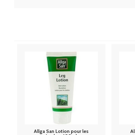
Allga San Lotion pour les
A