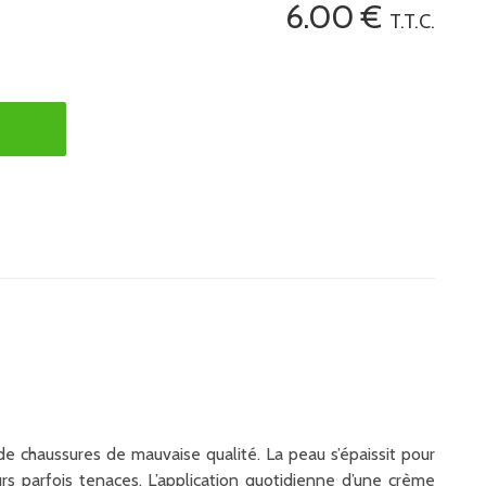
6
.00
€
T.T.C.
e chaussures de mauvaise qualité. La peau s’épaissit pour
rs parfois tenaces. L’application quotidienne d’une crème