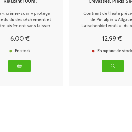
Relaxant 100ml
Crevasses, Pieds Se
200ml
e « crème-soin » protège
Contient de l'huile préc
ieds du dessèchement et
de Pin alpin « Allgäue
tre aisément sans laisser
Latschenkiefernöl », du 
de sensation de gras.
de Karité, du beurre de C
6
.00
€
12
.99
€
et des extraits de plante
apaisent et hydratent la 
En stock
En rupture de stoc