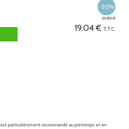
23
.80
€
19
.04
€
T.T.C.
s, Il est particulièrement recommandé au printemps et en