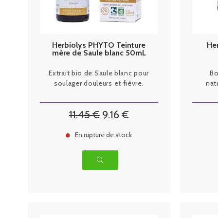
Herbiolys PHYTO Teinture
Her
mère de Saule blanc 50mL
BIO
Extrait bio de Saule blanc pour
Bo
soulager douleurs et fièvre.
nat
11
.45
€
9
.16
€
En rupture de stock