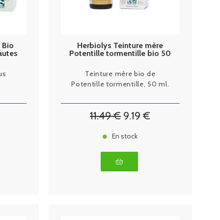
 Bio
Herbiolys Teinture mère
autes
Potentille tormentille bio 50
mL
us
Teinture mère bio de
Potentille tormentille, 50 ml.
11
.49
€
9
.19
€
En stock