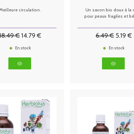
Meilleure circulation.
Un savon bio doux à la 
pour peaux fragiles et b
18
.49
€
14
.79
€
6
.49
€
5
.19
€
En stock
En stock