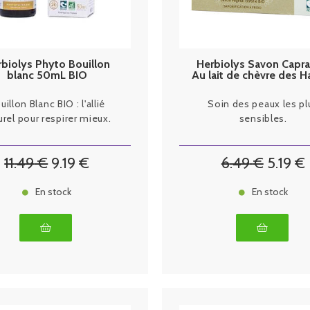
biolys Phyto Bouillon
Herbiolys Savon Capra
blanc 50mL BIO
Au lait de chèvre des H
Alpes 100g
uillon Blanc BIO : l'allié
Soin des peaux les pl
urel pour respirer mieux.
sensibles.
11
.49
€
9
.19
€
6
.49
€
5
.19
€
En stock
En stock