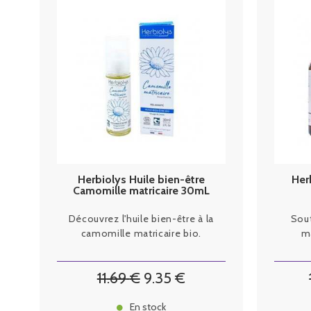
Herbiolys Huile bien-être
Her
Camomille matricaire 30mL
Découvrez l'huile bien-être à la
Sout
camomille matricaire bio.
ma
11
.69
€
9
.35
€
En stock