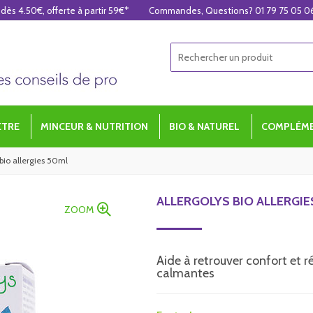
 dès 4.50€, offerte à partir 59€*
Commandes, Questions? 01 79 75 05 0
ÊTRE
MINCEUR & NUTRITION
BIO & NATUREL
COMPLÉME
 bio allergies 50ml
ALLERGOLYS BIO ALLERGIE
ZOOM
Aide à retrouver confort et ré
calmantes