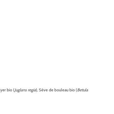
yer bio (
Juglans
regia
), Sève de bouleau bio (
Betula