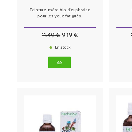
Teinture-mère bio d'euphraise
pour les yeux fatigués.
11
.49
€
9
.19
€
En stock