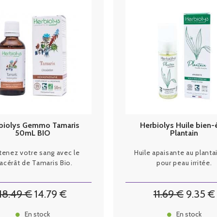
biolys Gemmo Tamaris
Herbiolys Huile bien-
50mL BIO
Plantain
enez votre sang avec le
Huile apaisante au planta
cérât de Tamaris Bio.
pour peau irritée.
18
.49
€
14
.79
€
11
.69
€
9
.35
€
En stock
En stock