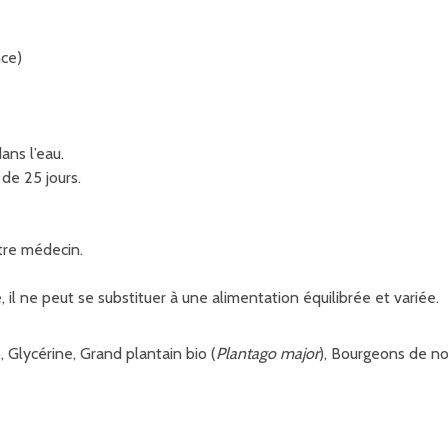
nce)
ans l’eau.
de 25 jours.
otre médecin.
l ne peut se substituer à une alimentation équilibrée et variée.
o, Glycérine, Grand plantain bio (
Plantago major
), Bourgeons de no