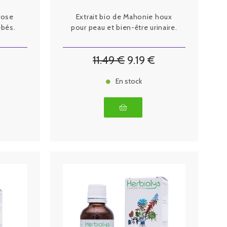
rose
Extrait bio de Mahonie houx
ébés.
pour peau et bien-être urinaire.
11
.49
€
9
.19
€
En stock