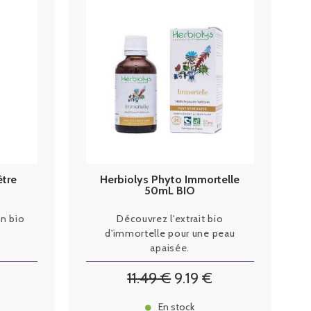
être
Herbiolys Phyto Immortelle
50mL BIO
in bio
Découvrez l'extrait bio
d'immortelle pour une peau
apaisée.
11
.49
€
9
.19
€
En stock