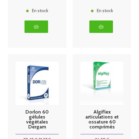
En stock
En stock
Dorlon 60
Algiflex
gélules
articulations et
végétales
ossature 60
Dergam
comprimés
Dergam