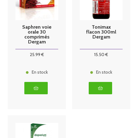
Saphren voie
Tonimax
orale 30
flacon 300ml
comprimés
Dergam
Dergam
25
.99
€
15
.50
€
En stock
En stock