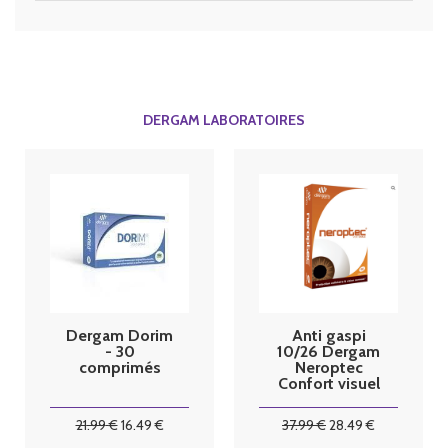
DERGAM LABORATOIRES
Dergam Dorim
Anti gaspi
- 30
10/26 Dergam
comprimés
Neroptec
Confort visuel
60 capsules
21
.99
€
16
.49
€
37
.99
€
28
.49
€