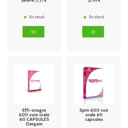
28
.49
€
21
.37
€
26
.99
€
En stock
En stock
Effi-onagre
Spm 600 voir
600 voie orale
orale 60
60 CAPSULES
capsules
Dergam