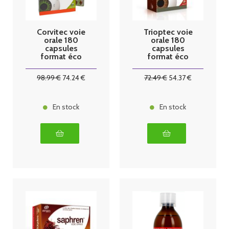
Corvitec voie
Trioptec voie
orale 180
orale 180
capsules
capsules
format éco
format éco
Dergam
Dergam
98
.99
€
74
.24
€
72
.49
€
54
.37
€
En stock
En stock