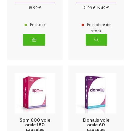
18
.99
€
21
.99
€
16
.49
€
En stock
En rupture de
stock
Spm 600 voie
Donalis voie
orale 180
orale 60
capsules
capsules