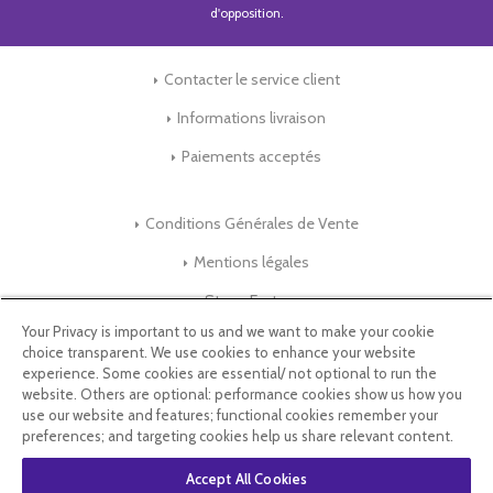
d'opposition.
Contacter le service client
Informations livraison
Paiements acceptés
Conditions Générales de Vente
Mentions légales
Store-Factory
Your Privacy is important to us and we want to make your cookie
choice transparent. We use cookies to enhance your website
Qui Sommes nous ?
experience. Some cookies are essential/ not optional to run the
website. Others are optional: performance cookies show us how you
Parrainage
use our website and features; functional cookies remember your
preferences; and targeting cookies help us share relevant content.
Blog & Conseils
Accept All Cookies