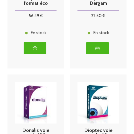
format éco
Dergam
56
.49
€
22
.50
€
En stock
En stock
Donalis voie
Dioptec voie