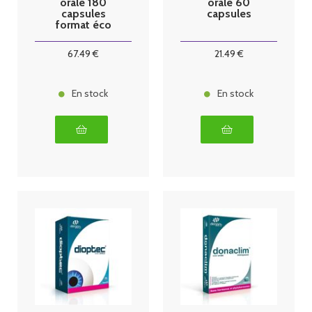
orale 180
orale 60
capsules
capsules
format éco
Dergam
67
.49
€
21
.49
€
En stock
En stock