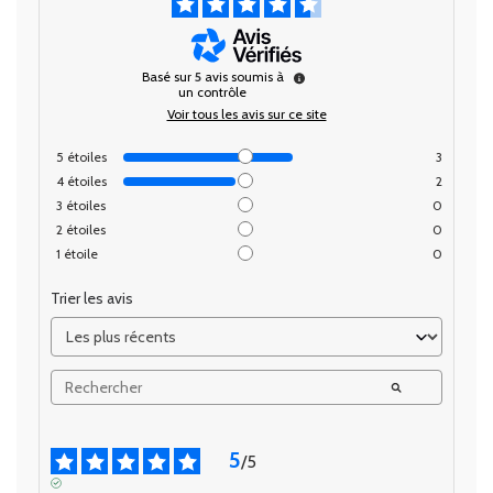
Basé sur
5
avis soumis à
un contrôle
Voir tous les avis sur ce site
5
étoiles
3
4
étoiles
2
3
étoiles
0
2
étoiles
0
1
étoile
0
Trier les avis
5
/
5