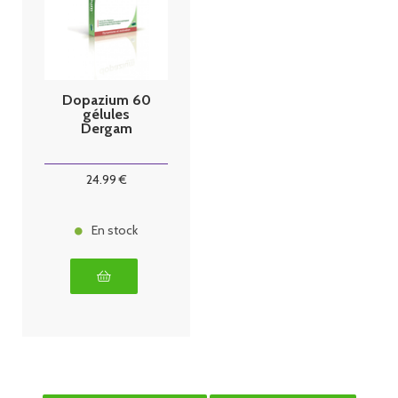
Dopazium 60
gélules
Dergam
24
.99
€
En stock