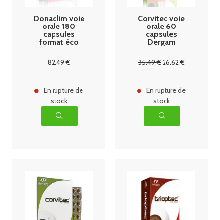
Donaclim voie
Corvitec voie
orale 180
orale 60
capsules
capsules
format éco
Dergam
Dergam
82
.49
€
35
.49
€
26
.62
€
En rupture de
En rupture de
stock
stock