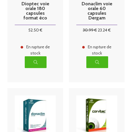
Dioptec voie
Donaclim voie
orale 180
orale 60
capsules
capsules
format éco
Dergam
52
.50
€
30
.99
€
23
.24
€
En rupture de
En rupture de
stock
stock