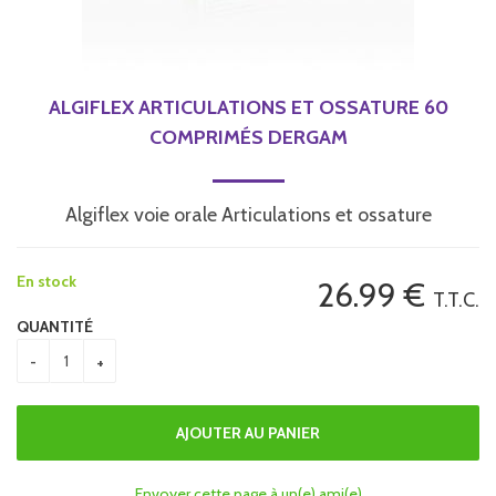
ALGIFLEX ARTICULATIONS ET OSSATURE 60
COMPRIMÉS DERGAM
Algiflex voie orale Articulations et ossature
En stock
26
.99
€
T.T.C.
QUANTITÉ
Envoyer cette page à un(e) ami(e)