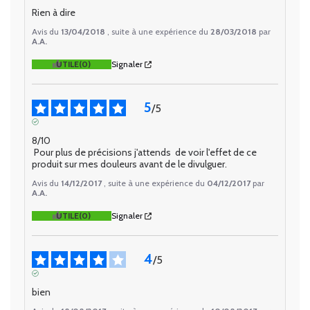
AVIS VÉRIFIÉ
Rien à dire
Avis du
13/04/2018
, suite à une expérience du
28/03/2018
par
A.A.
UTILE
(0)
Signaler
5
/
5
AVIS VÉRIFIÉ
8/10

 Pour plus de précisions j'attends  de voir l'effet de ce 
produit sur mes douleurs avant de le divulguer.
Avis du
14/12/2017
, suite à une expérience du
04/12/2017
par
A.A.
UTILE
(0)
Signaler
4
/
5
AVIS VÉRIFIÉ
bien