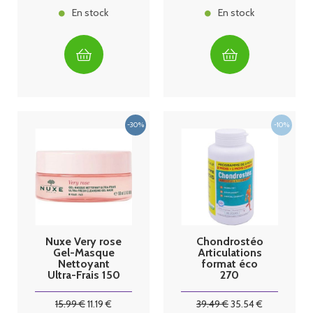
En stock
En stock
Nuxe Very rose
Chondrostéo
Gel-Masque
Articulations
Nettoyant
format éco
Ultra-Frais 150
270
ml
comprimés 3
mois Granions
15
.99
€
11
.19
€
39
.49
€
35
.54
€