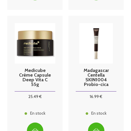
Medicube
Madagascar
Crème Capsule
Centella
Deep Vita C
SKIN1004
55g
Probio-cica
Soin contour
des yeux 20ml
25
.49
€
16
.99
€
En stock
En stock