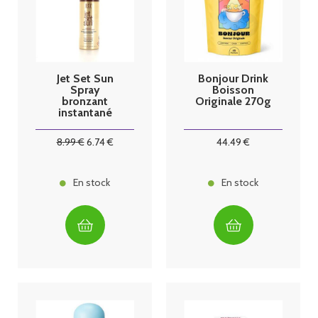
Jet Set Sun
Bonjour Drink
Spray
Boisson
bronzant
Originale 270g
instantané
50ml
8
.99
€
6
.74
€
44
.49
€
En stock
En stock