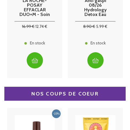
LA ROCHE-
Anti gaspi
POSAY
08/26
EFFACLAR
Hydrology
DUO+M - Soin
Detox Eau
Triple
fonctionnelle
Correction
relaxante sans
16
.99
€
12
.74
€
8
.90
€
5
.99
€
Anti-
sucre
Imperfections,
Boutons &
Points noirs,
En stock
En stock
40ml
NOS COUPS DE COEUR