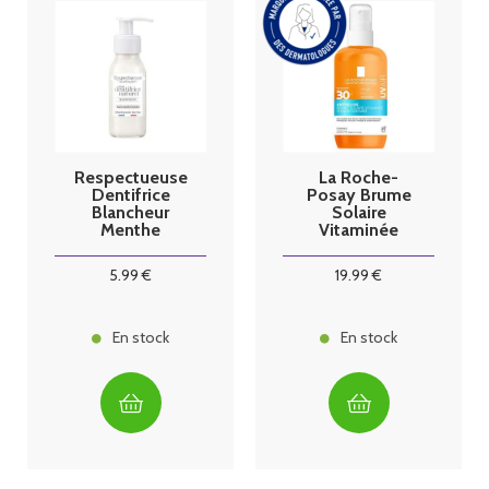
Respectueuse
La Roche-
Dentifrice
Posay Brume
Blancheur
Solaire
Menthe
Vitaminée
Fraîche 80ml
Anthelios
UVAir SPF30+
5
.99
€
19
.99
€
200ml
En stock
En stock