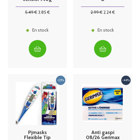
5
.49
€
3
.85
€
2
.99
€
2
.24
€
En stock
En stock
Pjmasks
Anti gaspi
Flexible Tip
08/26 Gerimax