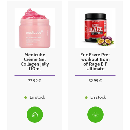
Medicube
Eric Favre Pre-
Crème Gel
workout Born
Collagen Jelly
of Rage E F
110ml
Ultimate
Passion
22
.99
€
32
.99
€
En stock
En stock