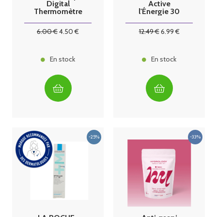
Digital
Active
Thermomètre
l'Énergie 30
comprimés
6
.00
€
4
.50
€
12
.49
€
6
.99
€
En stock
En stock