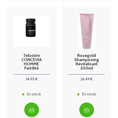
Telostim
Rosegold
CONCEVIA
Shampooing
HOMME
Revitalisant
Fertilité
200ml
gélules blister
34
.95
€
26
.49
€
En stock
En stock