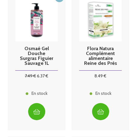
Osmaé Gel
Flora Natura
Douche
Complément
Surgras Figuier
alimentaire
Sauvage 1L
Reine des Prés
Bio 20
ampoules
7
.49
€
6
.37
€
8
.49
€
En stock
En stock