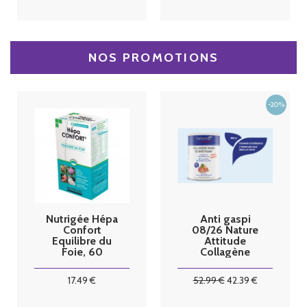
NOS PROMOTIONS
Nutrigée Hépa
Anti gaspi
Confort
08/26 Nature
Equilibre du
Attitude
Foie, 60
Collagène
comprimés
Marin de
bretagne 450
17
.49
€
52
.99
€
42
.39
€
G