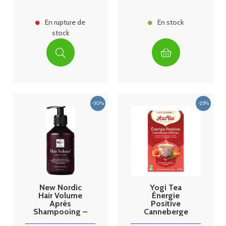
En rupture de
En stock
stock
New Nordic
Yogi Tea
Hair Volume
Énergie
Après
Positive
Shampooing –
Canneberge
250 ml
Hibiscus 17