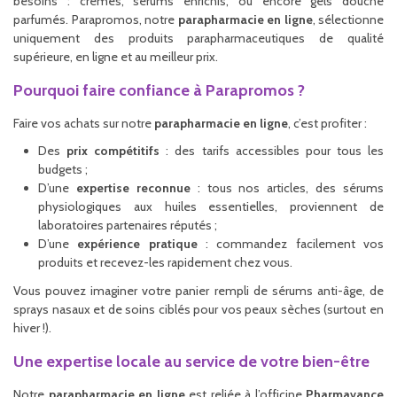
besoins : crèmes, sérums enrichis, ou encore gels douche
parfumés. Parapromos, notre
parapharmacie en ligne
, sélectionne
uniquement des produits parapharmaceutiques de qualité
supérieure, en ligne et au meilleur prix.
Pourquoi faire confiance à Parapromos ?
Faire vos achats sur notre
parapharmacie en ligne
, c’est profiter :
Des
prix compétitifs
: des tarifs accessibles pour tous les
budgets ;
D’une
expertise reconnue
: tous nos articles, des sérums
physiologiques aux huiles essentielles, proviennent de
laboratoires partenaires réputés ;
D’une
expérience pratique
: commandez facilement vos
produits et recevez-les rapidement chez vous.
Vous pouvez imaginer votre panier rempli de sérums anti-âge, de
sprays nasaux et de soins ciblés pour vos peaux sèches (surtout en
hiver !).
Une expertise locale au service de votre bien-être
Notre
parapharmacie en ligne
est reliée à l’officine
Pharmavance