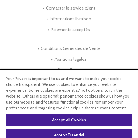
Contacter le service client
Informations livraison
Paiements acceptés
Conditions Générales de Vente
Mentions légales
Store-Factory
Your Privacy is important to us and we want to make your cookie
choice transparent. We use cookies to enhance your website
Qui Sommes nous ?
experience. Some cookies are essential/ not optional to run the
website. Others are optional: performance cookies show us how you
Parrainage
use our website and features; functional cookies remember your
preferences; and targeting cookies help us share relevant content.
Blog & Conseils
Accept All Cookies
Select Language
▼
Accept Essential