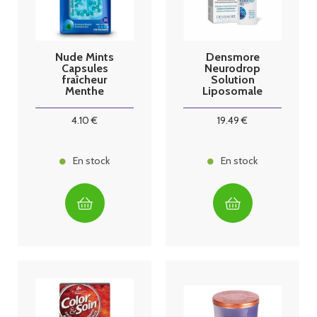
Nude Mints
Densmore
Capsules
Neurodrop
fraîcheur
Solution
Menthe
Liposomale
poivrée
Ophtalmique
Stérile 10ml
4
.10
€
19
.49
€
En stock
En stock