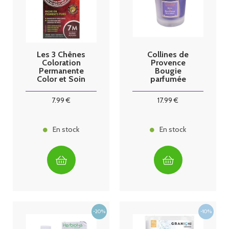
Les 3 Chênes
Collines de
Coloration
Provence
Permanente
Bougie
Color et Soin
parfumée
Blond Acajou
Musc & Fruit
7M
Noir
7
.99
€
17
.99
€
En stock
En stock