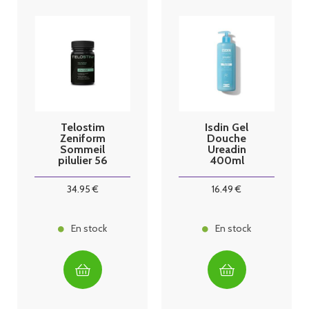
Telostim
Isdin Gel
Zeniform
Douche
Sommeil
Ureadin
pilulier 56
400ml
gélules
34
.95
€
16
.49
€
En stock
En stock