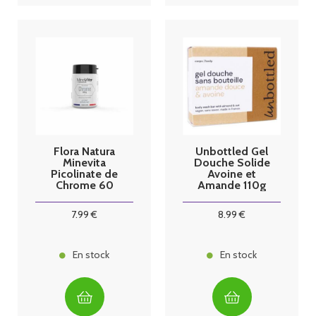
Flora Natura
Unbottled Gel
Minevita
Douche Solide
Picolinate de
Avoine et
Chrome 60
Amande 110g
gélules
7
.99
€
8
.99
€
En stock
En stock