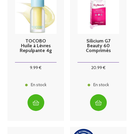
TOCOBO
Silicium G7
Huile à Lèvres
Beauty 60
Repulpante 4g
Comprimés
9
.99
€
20
.99
€
En stock
En stock