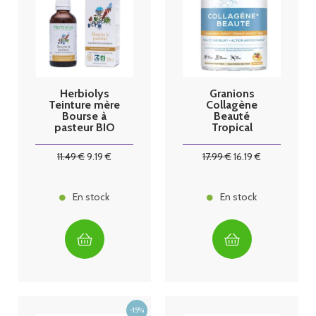
Herbiolys
Granions
Teinture mère
Collagène
Bourse à
Beauté
pasteur BIO
Tropical
50mL
11
.49
€
9
.19
€
17
.99
€
16
.19
€
En stock
En stock