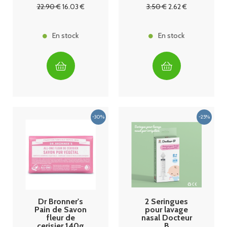
Sachets
22
.90
€
16
.03
€
3
.50
€
2
.62
€
En stock
En stock
Dr Bronner's
2 Seringues
Pain de Savon
pour lavage
fleur de
nasal Docteur
cerisier 140g
B