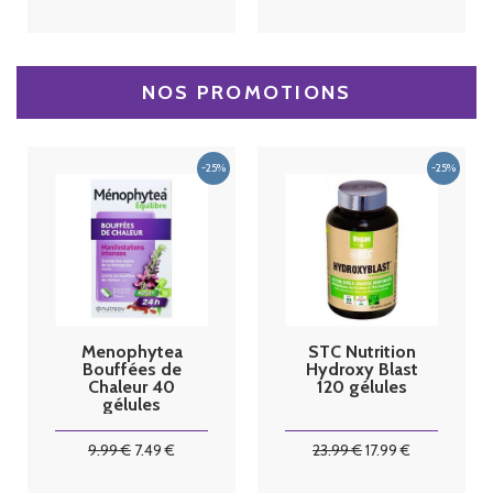
NOS PROMOTIONS
Menophytea
STC Nutrition
Bouffées de
Hydroxy Blast
Chaleur 40
120 gélules
gélules
9
.99
€
7
.49
€
23
.99
€
17
.99
€