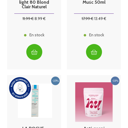
light 80 Blond
Musc 50ml
Clair Naturel
125ml
11
.99
€
8
.99
€
17
.99
€
13
.49
€
En stock
En stock