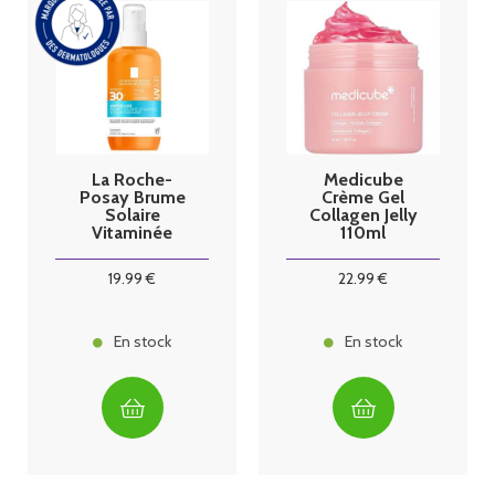
La Roche-
Medicube
Posay Brume
Crème Gel
Solaire
Collagen Jelly
Vitaminée
110ml
Anthelios
UVAir SPF30+
19
.99
€
22
.99
€
200ml
En stock
En stock