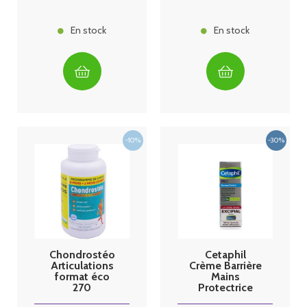
En stock
En stock
Chondrostéo
Cetaphil
Articulations
Crème Barrière
format éco
Mains
270
Protectrice
comprimés 3
Jour 50 ml