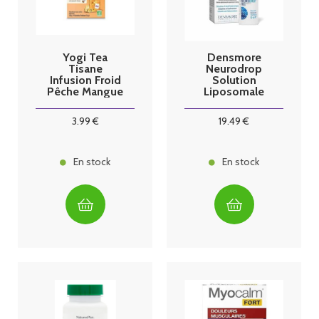
Yogi Tea
Densmore
Tisane
Neurodrop
Infusion Froid
Solution
Pêche Mangue
Liposomale
15 sachets
Ophtalmique
Stérile 10ml
3
.99
€
19
.49
€
En stock
En stock