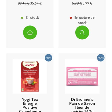
mois Granions
39
.49
€
35
.54
€
5
.70
€
3
.99
€
En stock
En rupture de
stock
Yogi Tea
Dr Bronner's
Énergie
Pain de Savon
Positive
fleur de
Canneberge
cerisier 140g