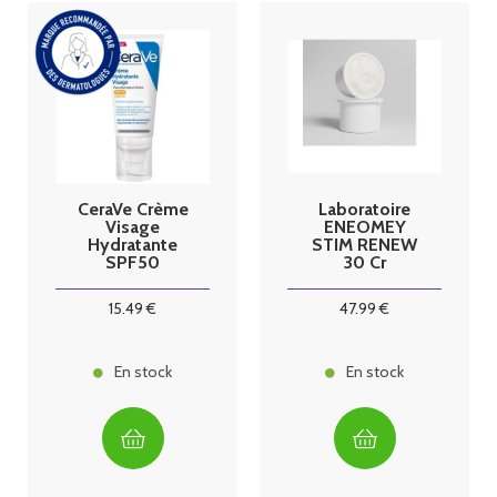
CeraVe Crème
Laboratoire
Visage
ENEOMEY
Hydratante
STIM RENEW
SPF50
30 Cr
Recharge
50ml
15
.49
€
47
.99
€
En stock
En stock