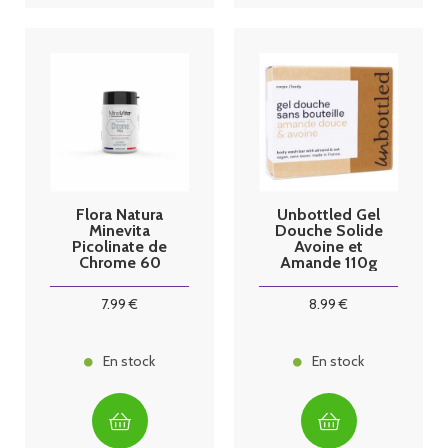
Flora Natura
Unbottled Gel
Minevita
Douche Solide
Picolinate de
Avoine et
Chrome 60
Amande 110g
gélules
7
.99
€
8
.99
€
En stock
En stock