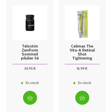
Telostim
Celimax The
Zeniform
Vita-A Retinal
Sommeil
Shot
pilulier 56
Tightening
gélules
Booster Sérum
15ml
34
.95
€
16
.99
€
En stock
En stock