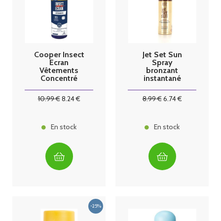
Cooper Insect
Jet Set Sun
Ecran
Spray
Vêtements
bronzant
Concentré
instantané
Insecticide
50ml
Trempage 200
10
.99
€
8
.24
€
8
.99
€
6
.74
€
ml
En stock
En stock