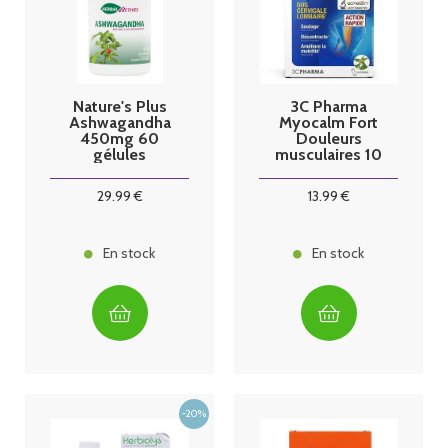
Nature's Plus
3C Pharma
Ashwagandha
Myocalm Fort
450mg 60
Douleurs
gélules
musculaires 10
sticks
29
.99
€
13
.99
€
En stock
En stock