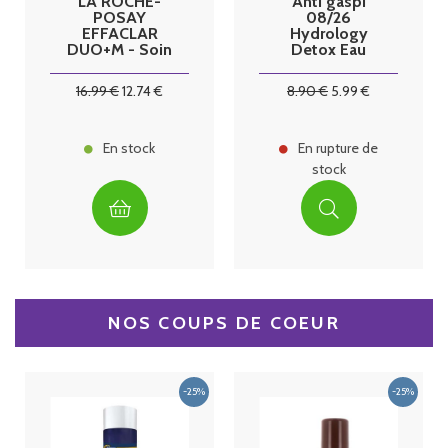
LA ROCHE-
Anti gaspi
POSAY
08/26
EFFACLAR
Hydrology
DUO+M - Soin
Detox Eau
Triple
fonctionnelle
Correction
relaxante sans
16
.99
€
12
.74
€
8
.90
€
5
.99
€
Anti-
sucre
Imperfections,
Boutons &
Points noirs,
En stock
En rupture de
40ml
stock
NOS COUPS DE COEUR