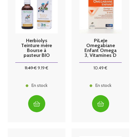
Herbiolys
PiLeJe
Teinture mère
Omegabiane
Bourse à
Enfant Omega
pasteur BIO
3, Vitamines D
50mL
et E 27
pastilles
11
.49
€
9
.19
€
10
.49
€
En stock
En stock