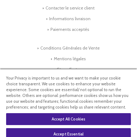
Contacter le service client
Informations livraison
Paiements acceptés
Conditions Générales de Vente
Mentions légales
Store-Factory
Your Privacy is important to us and we want to make your cookie
choice transparent. We use cookies to enhance your website
Qui Sommes nous ?
experience. Some cookies are essential/ not optional to run the
website. Others are optional: performance cookies show us how you
Parrainage
use our website and features; functional cookies remember your
preferences; and targeting cookies help us share relevant content.
Blog & Conseils
Accept All Cookies
Select Language
▼
Accept Essential