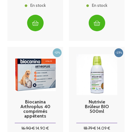
En stock
En stock
Biocanina
Nutrivie
Arthroplus 40
Brûleur BIO
comprimés
500ml
appétents
16
.90
€
14
.90
€
18
.79
€
14
.09
€