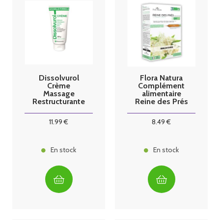
Dissolvurol
Flora Natura
Crème
Complément
Massage
alimentaire
Restructurante
Reine des Prés
Tube 100G
Bio 20
ampoules
11
.99
€
8
.49
€
En stock
En stock