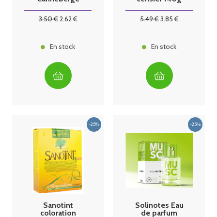
Hibiscus 17
Sachets
3
.50
€
2
.62
€
5
.49
€
3
.85
€
En stock
En stock
Sanotint
Solinotes Eau
coloration
de parfum