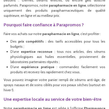
besoins : crèmes, sérums enrichis, ou encore gels douche
parfumés. Parapromos, notre
parapharmacie en ligne
, sélectionne
uniquement des produits parapharmaceutiques de qualité
supérieure, en ligne et au meilleur prix.
Pourquoi faire confiance à Parapromos ?
Faire vos achats sur notre
parapharmacie en ligne
, c’est profiter :
Des
prix compétitifs
: des tarifs accessibles pour tous les
budgets ;
D’une
expertise reconnue
: tous nos articles, des sérums
physiologiques aux huiles essentielles, proviennent de
laboratoires partenaires réputés ;
D’une
expérience pratique
: commandez facilement vos
produits et recevez-les rapidement chez vous.
Vous pouvez imaginer votre panier rempli de sérums anti-âge, de
sprays nasaux et de soins ciblés pour vos peaux sèches (surtout en
hiver !).
Une expertise locale au service de votre bien-être
Notre
parapharmacie en ligne
est reliée à l’officine
Pharmavance