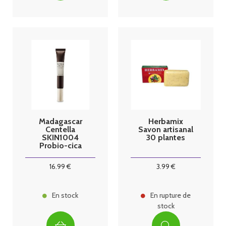
Madagascar
Herbamix
Centella
Savon artisanal
SKIN1004
30 plantes
Probio-cica
Soin contour
des yeux 20ml
16
.99
€
3
.99
€
En stock
En rupture de
stock