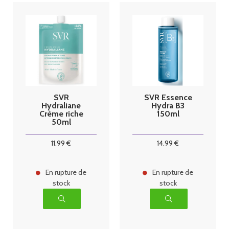
SVR
SVR Essence
Hydraliane
Hydra B3
Crème riche
150ml
50ml
11
.99
€
14
.99
€
En rupture de
En rupture de
stock
stock