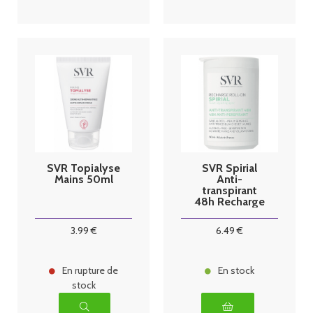
SVR Topialyse
SVR Spirial
Mains 50ml
Anti-
transpirant
48h Recharge
Roll-on - 50ml
3
.99
€
6
.49
€
En rupture de
En stock
stock