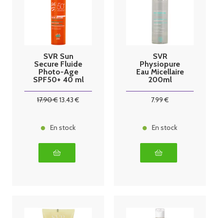
SVR Sun
SVR
Secure Fluide
Physiopure
Photo-Age
Eau Micellaire
SPF50+ 40 ml
200ml
17
.90
€
13
.43
€
7
.99
€
En stock
En stock