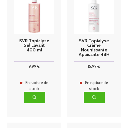
SVR Topialyse
SVR Topialyse
Gel Lavant
Crème
400 ml
Nourrissante
Apaisante 48H
400 ml
9
.99
€
15
.99
€
En rupture de
En rupture de
stock
stock