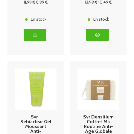
11
.99
€
8
.99
€
13
.99
€
10
.49
€
En stock
En stock
Svr -
Svr Densitium
Sebiaclear Gel
Coffret Ma
Moussant
Routine Anti-
Anti-
Age Globale