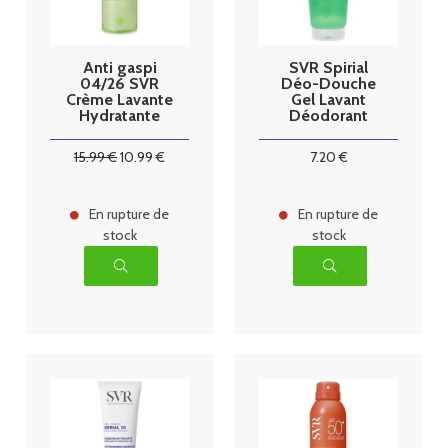
Anti gaspi
SVR Spirial
04/26 SVR
Déo-Douche
Crème Lavante
Gel Lavant
Hydratante
Déodorant
Apaisante 400
24H 200 ml
ml
15
.99
€
10
.99
€
7
.20
€
En rupture de
En rupture de
stock
stock