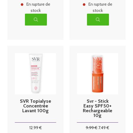
En rupture de
En rupture de
stock
stock
SVR Topialyse
Svr - Stick
Concentrée
Easy SPF50+
Lavant 100g
Rechargeable
10g
12
.99
€
9
.99
€
7
.49
€