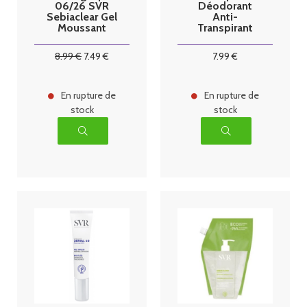
06/26 SVR
Déodorant
Sebiaclear Gel
Anti-
Moussant
Transpirant
Anti-
Intense 48H
Imperfections
Roll-On 50 ml
8
.99
€
7
.49
€
7
.99
€
Éco-Recharge
400 ml
En rupture de
En rupture de
stock
stock