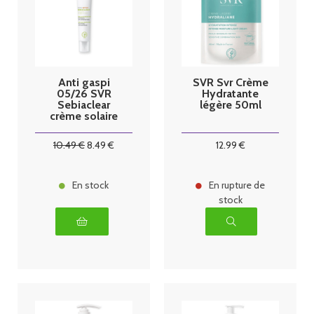
Anti gaspi
SVR Svr Crème
05/26 SVR
Hydratante
Sebiaclear
légère 50ml
crème solaire
SPF 50+
-40ml
10
.49
€
8
.49
€
12
.99
€
En stock
En rupture de
stock