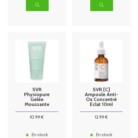
SVR
SVR [C]
Physiopure
Ampoule Anti-
Gelée
Ox Concentré
Moussante
Eclat 10ml
200ml
10
.99
€
12
.99
€
En stock
En stock