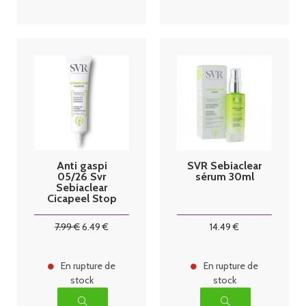
Anti gaspi
SVR Sebiaclear
05/26 Svr
sérum 30ml
Sebiaclear
Cicapeel Stop
Bouton Anti-
Marques 15ml
7
.99
€
6
.49
€
14
.49
€
En rupture de
En rupture de
stock
stock