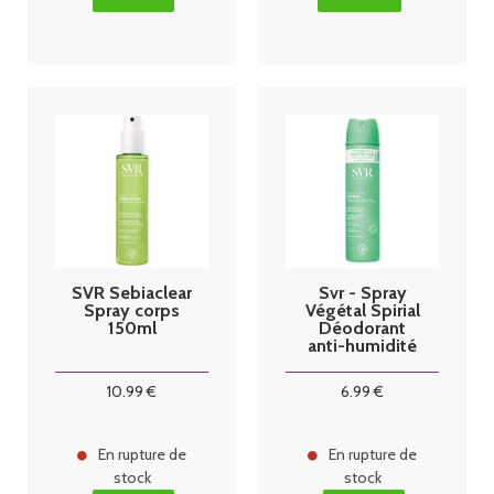
SVR Sebiaclear
Svr - Spray
Spray corps
Végétal Spirial
150ml
Déodorant
anti-humidité
75ml
10
.99
€
6
.99
€
En rupture de
En rupture de
stock
stock