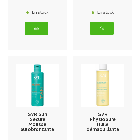
En stock
En stock
SVR Sun
SVR
Secure
Physiopure
Mousse
Huile
autobronzante
démaquillante
- 150ml
150ml