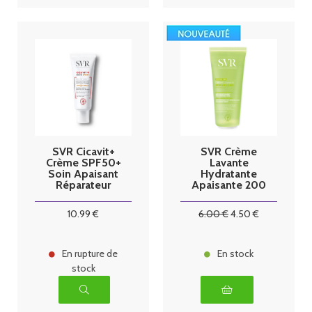
SVR Cicavit+
SVR Crème
Crème SPF50+
Lavante
Soin Apaisant
Hydratante
Réparateur
Apaisante 200
40ml
ml
10
.99
€
6
.00
€
4
.50
€
En rupture de
En stock
stock