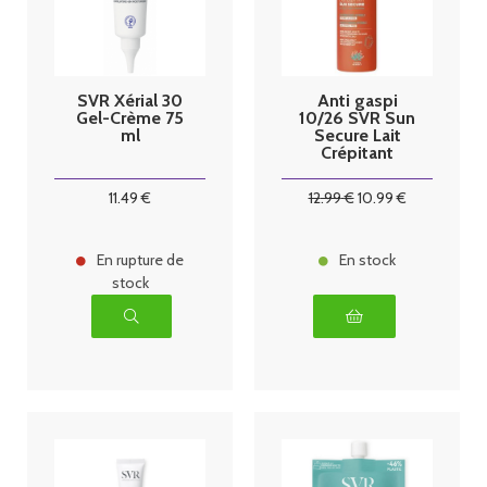
SVR Xérial 30
Anti gaspi
Gel-Crème 75
10/26 SVR Sun
ml
Secure Lait
Crépitant
SPF50+ 200
ml
11
.49
€
12
.99
€
10
.99
€
En rupture de
En stock
stock