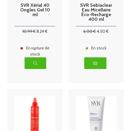
SVR Xérial 40
SVR Sebiaclear
Ongles Gel 10
Eau Micellaire
ml
Éco-Recharge
400 ml
10
.99
€
8
.24
€
6
.00
€
4
.50
€
En rupture de
En stock
stock