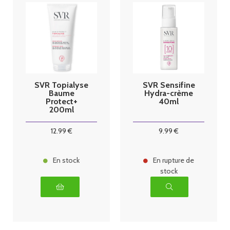
SVR Topialyse
SVR Sensifine
Baume
Hydra-crème
Protect+
40ml
200ml
12
.99
€
9
.99
€
En stock
En rupture de
stock