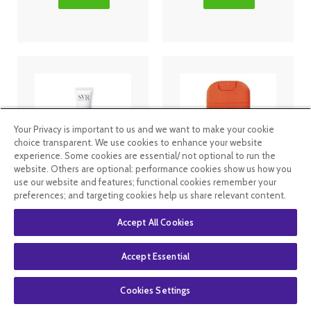
Your Privacy is important to us and we want to make your cookie
choice transparent. We use cookies to enhance your website
experience. Some cookies are essential/ not optional to run the
website. Others are optional: performance cookies show us how you
use our website and features; functional cookies remember your
Sebiaclear
SVR - Sun
preferences; and targeting cookies help us share relevant content.
Active Gel
Secure Spray
correcteur
Pocket
intensif - 40ml
SPF50+ 20ml
Accept All Cookies
10
.99
€
7
.99
€
Accept Essential
En rupture de
En stock
Cookies Settings
stock