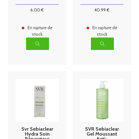
Imperfections
Peaux Sèches
200 ml
Â Très Sèches
6
.00
€
40
.99
€
En rupture de
En rupture de
stock
stock
Svr Sebiaclear
SVR Sebiaclear
Hydra Soin
Gel Moussant
Réparateur
Anti-