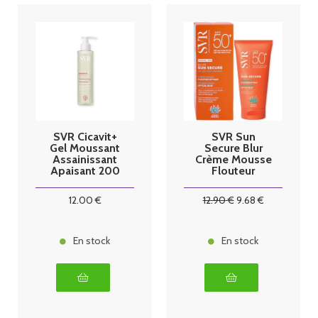
SVR Cicavit+
SVR Sun
Gel Moussant
Secure Blur
Assainissant
Crème Mousse
Apaisant 200
Flouteur
ml
Optique
SPF50+ 50 ml
12
.00
€
12
.90
€
9
.68
€
En stock
En stock