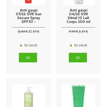
Anti gaspi
Anti gaspi
07/26 SVR Sun
04/26 SVR
Secure Spray
Xérial 10 Lait
SPF30 -
Corps 200 ml
200ml
13
.49
€
10
.49
€
9
.99
€
8
.49
€
En stock
En stock