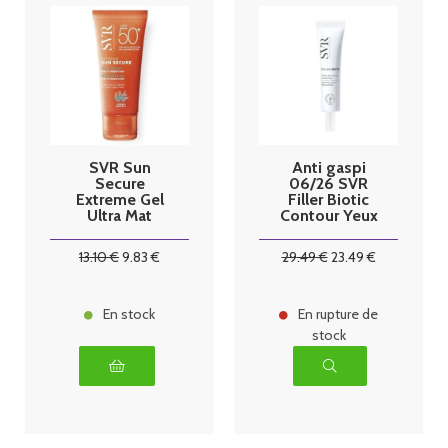
SVR Sun
Anti gaspi
Secure
06/26 SVR
Extreme Gel
Filler Biotic
Ultra Mat
Contour Yeux
Multi-
et Lèvres 15ml
Résistant
13
.10
€
9
.83
€
29
.49
€
23
.49
€
SPF50+ 50 ml
En stock
En rupture de
stock