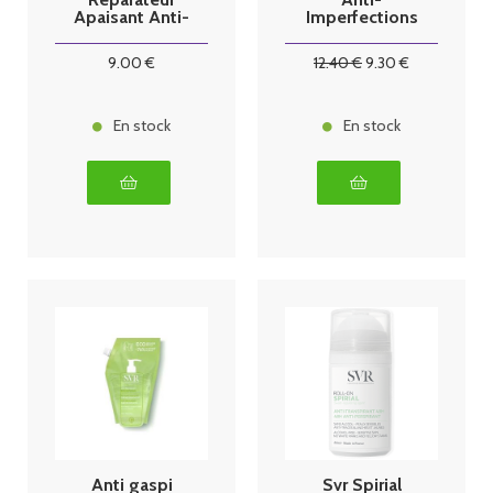
Apaisant Anti-
Imperfections
Marques 40 ml
400 ml
9
.00
€
12
.40
€
9
.30
€
En stock
En stock
Anti gaspi
Svr Spirial