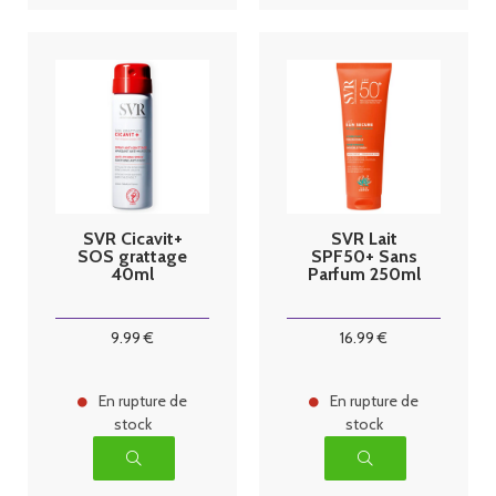
SVR Cicavit+
SVR Lait
SOS grattage
SPF50+ Sans
40ml
Parfum 250ml
9
.99
€
16
.99
€
En rupture de
En rupture de
stock
stock