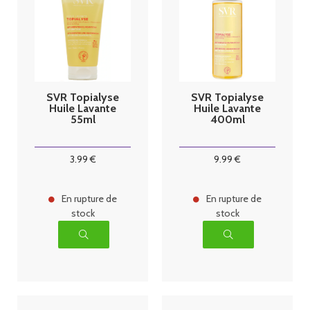
SVR Topialyse
SVR Topialyse
Huile Lavante
Huile Lavante
55ml
400ml
3
.99
€
9
.99
€
En rupture de
En rupture de
stock
stock