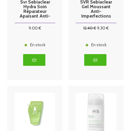
Svr Sebiaclear
SVR Sebiaclear
Hydra Soin
Gel Moussant
Réparateur
Anti-
Apaisant Anti-
Imperfections
Marques 40 ml
400 ml
9
.00
€
12
.40
€
9
.30
€
En stock
En stock