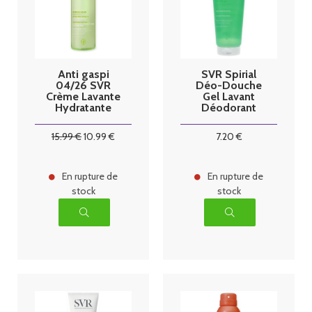
Anti gaspi
SVR Spirial
04/26 SVR
Déo-Douche
Crème Lavante
Gel Lavant
Hydratante
Déodorant
Apaisante 400
24H 200 ml
ml
15
.99
€
10
.99
€
7
.20
€
En rupture de
En rupture de
stock
stock