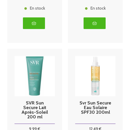
En stock
En stock
SVR Sun
Svr Sun Secure
Secure Lait
Eau Solaire
Après-Soleil
SPF30 200ml
200 ml
9
.99
€
12
.49
€