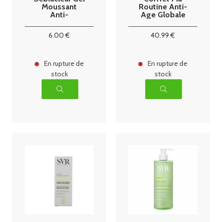
Moussant
Routine Anti-
Anti-
Age Globale
Imperfections
Peaux Sèches
200 ml
Â Très Sèches
6
.00
€
40
.99
€
En rupture de
En rupture de
stock
stock