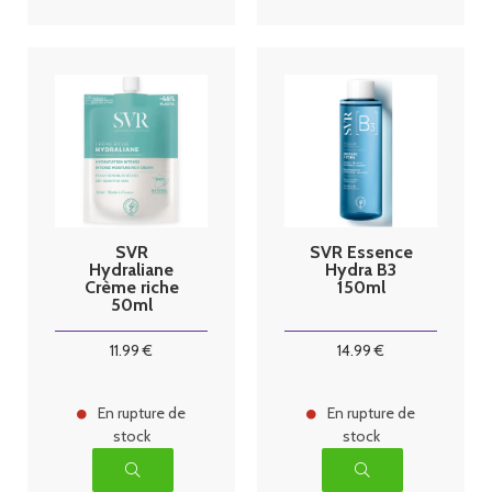
SVR
SVR Essence
Hydraliane
Hydra B3
Crème riche
150ml
50ml
11
.99
€
14
.99
€
En rupture de
En rupture de
stock
stock