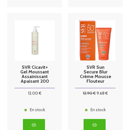
SVR Cicavit+
SVR Sun
Gel Moussant
Secure Blur
Assainissant
Crème Mousse
Apaisant 200
Flouteur
ml
Optique
SPF50+ 50 ml
12
.00
€
12
.90
€
9
.68
€
En stock
En stock