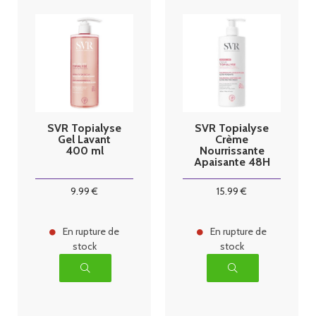
SVR Topialyse
SVR Topialyse
Gel Lavant
Crème
400 ml
Nourrissante
Apaisante 48H
400 ml
9
.99
€
15
.99
€
En rupture de
En rupture de
stock
stock