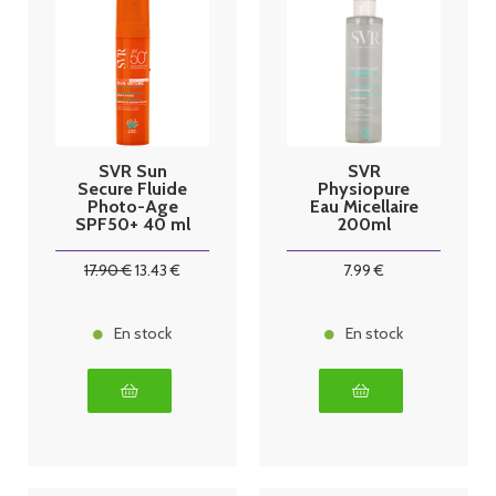
SVR Sun
SVR
Secure Fluide
Physiopure
Photo-Age
Eau Micellaire
SPF50+ 40 ml
200ml
17
.90
€
13
.43
€
7
.99
€
En stock
En stock