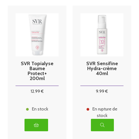
SVR Topialyse
SVR Sensifine
Baume
Hydra-crème
Protect+
40ml
200ml
12
.99
€
9
.99
€
En stock
En rupture de
stock