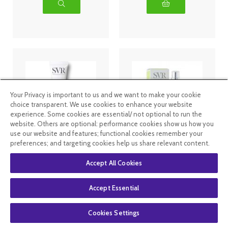
Your Privacy is important to us and we want to make your cookie
choice transparent. We use cookies to enhance your website
experience. Some cookies are essential/ not optional to run the
website. Others are optional: performance cookies show us how you
use our website and features; functional cookies remember your
Anti gaspi
SVR Sebiaclear
preferences; and targeting cookies help us share relevant content.
05/26 Svr
sérum 30ml
Sebiaclear
Accept All Cookies
Cicapeel Stop
Bouton Anti-
Marques 15ml
Accept Essential
7
.99
€
6
.49
€
14
.49
€
Cookies Settings
En rupture de
En rupture de