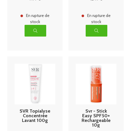
En rupture de
En rupture de
stock
stock
SVR Topialyse
Svr - Stick
Concentrée
Easy SPF50+
Lavant 100g
Rechargeable
10g