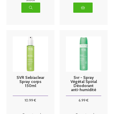
SVR Sebiaclear
Svr - Spray
Spray corps
Végétal Spirial
150ml
Déodorant
anti-humidité
75ml
10
.99
€
6
.99
€