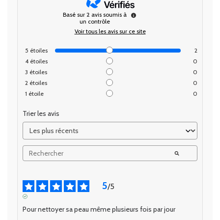
Basé sur
2
avis soumis à
un contrôle
Voir tous les avis sur ce site
5
étoiles
2
4
étoiles
0
3
étoiles
0
2
étoiles
0
1
étoile
0
Trier les avis
5
/
5
AVIS VÉRIFIÉ
Pour nettoyer sa peau même plusieurs fois par jour