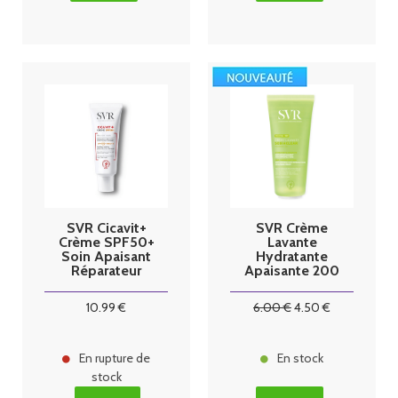
SVR Cicavit+
SVR Crème
Crème SPF50+
Lavante
Soin Apaisant
Hydratante
Réparateur
Apaisante 200
40ml
ml
10
.99
€
6
.00
€
4
.50
€
En rupture de
En stock
stock