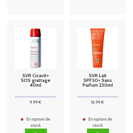
SVR Cicavit+
SVR Lait
SOS grattage
SPF50+ Sans
40ml
Parfum 250ml
9
.99
€
16
.99
€
En rupture de
En rupture de
stock
stock