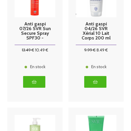
Anti gaspi
Anti gaspi
07/26 SVR Sun
04/26 SVR
Secure Spray
Xérial 10 Lait
SPF30 -
Corps 200 ml
200ml
13
.49
€
10
.49
€
9
.99
€
8
.49
€
En stock
En stock