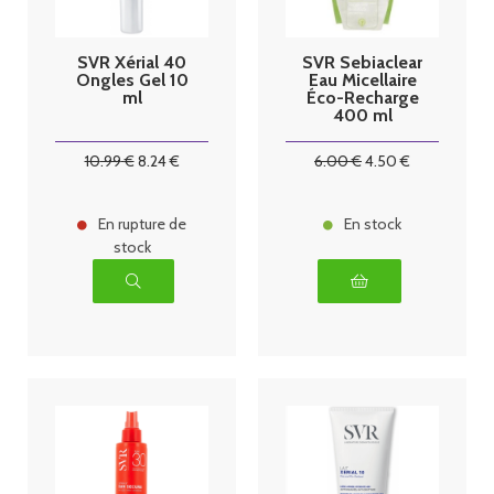
SVR Xérial 40
SVR Sebiaclear
Ongles Gel 10
Eau Micellaire
ml
Éco-Recharge
400 ml
10
.99
€
8
.24
€
6
.00
€
4
.50
€
En rupture de
En stock
stock