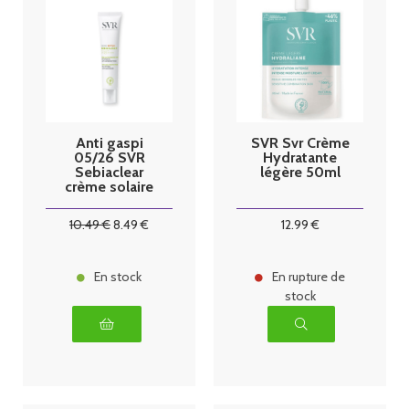
Anti gaspi
SVR Svr Crème
05/26 SVR
Hydratante
Sebiaclear
légère 50ml
crème solaire
SPF 50+
-40ml
10
.49
€
8
.49
€
12
.99
€
En stock
En rupture de
stock