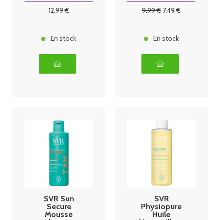
12
.99
€
9
.99
€
7
.49
€
En stock
En stock
SVR Sun
SVR
Secure
Physiopure
Mousse
Huile