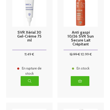
SVR Xérial 30
Anti gaspi
Gel-Crème 75
10/26 SVR Sun
ml
Secure Lait
Crépitant
SPF50+ 200
ml
11
.49
€
12
.99
€
10
.99
€
En rupture de
En stock
stock