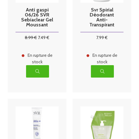
Anti gaspi
Svr Spirial
06/26 SVR
Déodorant
Sebiaclear Gel
Anti-
Moussant
Transpirant
Anti-
Intense 48H
Imperfections
Roll-On 50 ml
8
.99
€
7
.49
€
7
.99
€
Éco-Recharge
400 ml
En rupture de
En rupture de
stock
stock