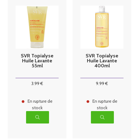
SVR Topialyse
SVR Topialyse
Huile Lavante
Huile Lavante
55ml
400ml
3
.99
€
9
.99
€
En rupture de
En rupture de
stock
stock