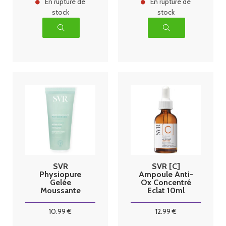
En rupture de
En rupture de
stock
stock
SVR
SVR [C]
Physiopure
Ampoule Anti-
Gelée
Ox Concentré
Moussante
Eclat 10ml
200ml
10
.99
€
12
.99
€