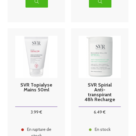
SVR Topialyse
SVR Spirial
Mains 50ml
Anti-
transpirant
48h Recharge
Roll-on - 50ml
3
.99
€
6
.49
€
En rupture de
En stock
stock