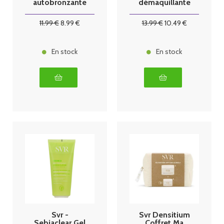
autobronzante
démaquillante
- 150ml
150ml
11
.99
€
8
.99
€
13
.99
€
10
.49
€
En stock
En stock
Svr -
Svr Densitium
Sebiaclear Gel
Coffret Ma