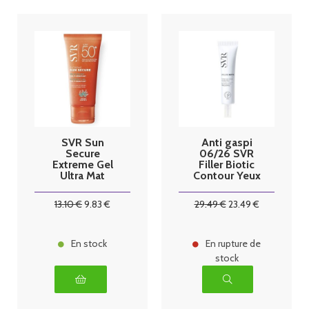
SVR Sun
Anti gaspi
Secure
06/26 SVR
Extreme Gel
Filler Biotic
Ultra Mat
Contour Yeux
Multi-
et Lèvres 15ml
Résistant
13
.10
€
9
.83
€
29
.49
€
23
.49
€
SPF50+ 50 ml
En stock
En rupture de
stock