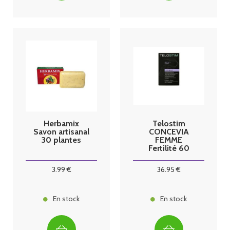
Herbamix
Telostim
Savon artisanal
CONCEVIA
30 plantes
FEMME
Fertilité 60
gélules
3
.99
€
36
.95
€
En stock
En stock