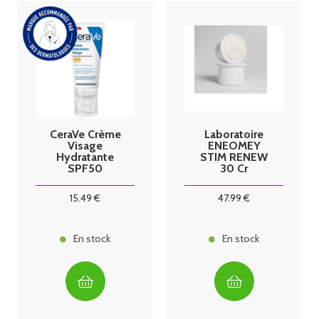
CeraVe Crème
Laboratoire
Visage
ENEOMEY
Hydratante
STIM RENEW
SPF50
30 Cr
Recharge
50ml
15
.49
€
47
.99
€
En stock
En stock