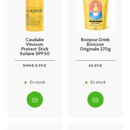
Caudalie
Bonjour Drink
Vinosun
Boisson
Protect Stick
Originale 270g
Solaire SPF50
15g
11
.99
€
8
.99
€
44
.49
€
En stock
En stock