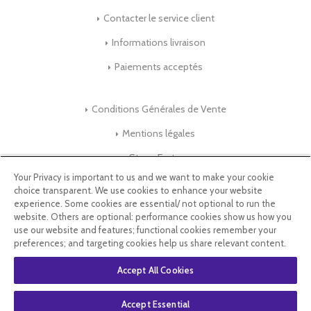
Contacter le service client
Informations livraison
Paiements acceptés
Conditions Générales de Vente
Mentions légales
Store-Factory
Your Privacy is important to us and we want to make your cookie
choice transparent. We use cookies to enhance your website
Qui Sommes nous ?
experience. Some cookies are essential/ not optional to run the
website. Others are optional: performance cookies show us how you
Parrainage
use our website and features; functional cookies remember your
preferences; and targeting cookies help us share relevant content.
Blog & Conseils
Accept All Cookies
Select Language
▼
Accept Essential