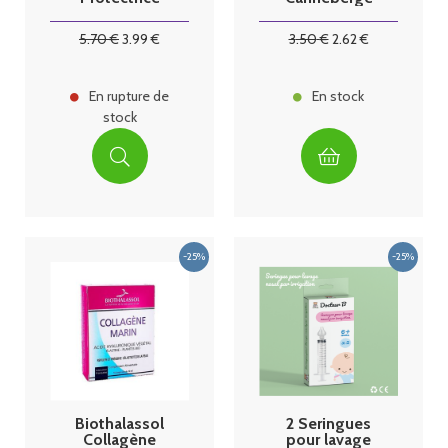
Jour 50 ml
Hibiscus 17
Sachets
5
.70
€
3
.99
€
3
.50
€
2
.62
€
En rupture de
En stock
stock
Biothalassol
2 Seringues
Collagène
pour lavage