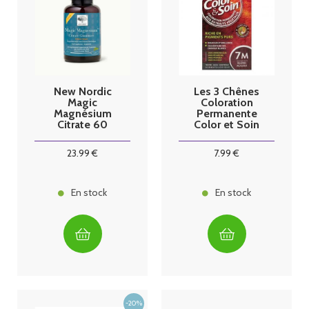
New Nordic
Les 3 Chênes
Magic
Coloration
Magnésium
Permanente
Citrate 60
Color et Soin
gummies
Blond Acajou
7M
23
.99
€
7
.99
€
En stock
En stock