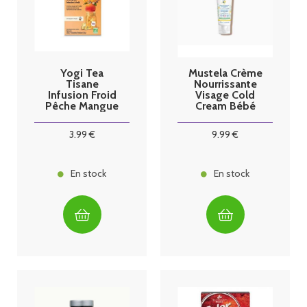
Yogi Tea
Mustela Crème
Tisane
Nourrissante
Infusion Froid
Visage Cold
Pêche Mangue
Cream Bébé
15 sachets
40ml
3
.99
€
9
.99
€
En stock
En stock