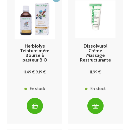
Herbiolys
Dissolvurol
Teinture mère
Crème
Bourse à
Massage
pasteur BIO
Restructurante
50mL
Tube 100G
11
.49
€
9
.19
€
11
.99
€
En stock
En stock