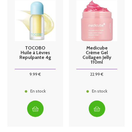
TOCOBO
Medicube
Huile à Lèvres
Crème Gel
Repulpante 4g
Collagen Jelly
110ml
9
.99
€
22
.99
€
En stock
En stock