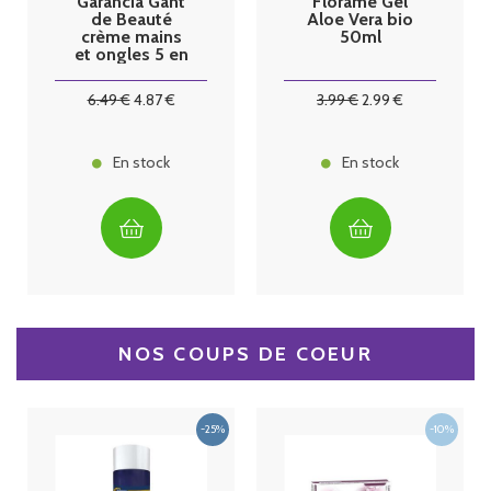
Garancia Gant
Florame Gel
de Beauté
Aloe Vera bio
crème mains
50ml
et ongles 5 en
1 -50ml
6
.49
€
4
.87
€
3
.99
€
2
.99
€
En stock
En stock
NOS COUPS DE COEUR