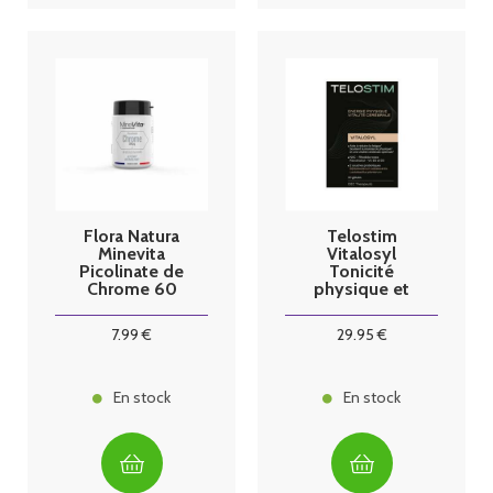
Flora Natura
Telostim
Minevita
Vitalosyl
Picolinate de
Tonicité
Chrome 60
physique et
gélules
vitalité
cérébrale 30
7
.99
€
29
.95
€
gélules
En stock
En stock