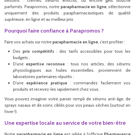
besoins : crèmes, sérums enrichis, ou encore gels douche
parfumés. Parapromos, notre
parapharmacie en ligne
, sélectionne
uniquement des produits parapharmaceutiques de qualité
supérieure, en ligne et au meilleur prix.
Pourquoi faire confiance à Parapromos ?
Faire vos achats sur notre
parapharmacie en ligne
, c’est profiter :
Des
prix compétitifs
: des tarifs accessibles pour tous les
budgets ;
D’une
expertise reconnue
: tous nos articles, des sérums
physiologiques aux huiles essentielles, proviennent de
laboratoires partenaires réputés ;
D’une
expérience pratique
: commandez facilement vos
produits et recevez-les rapidement chez vous.
Vous pouvez imaginer votre panier rempli de sérums anti-âge, de
sprays nasaux et de soins ciblés pour vos peaux sèches (surtout en
hiver !).
Une expertise locale au service de votre bien-être
Notre
parapharmacie en ligne
est reliée à l’officine
Pharmavance