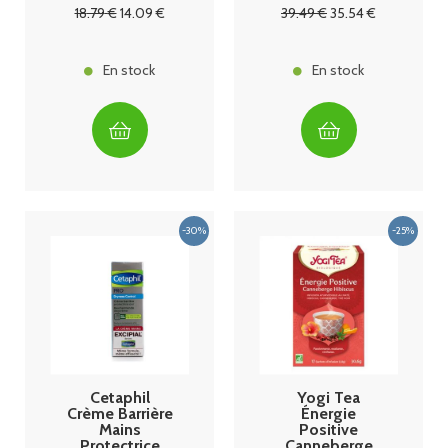
mois Granions
18
.79
€
14
.09
€
39
.49
€
35
.54
€
En stock
En stock
Cetaphil
Yogi Tea
Crème Barrière
Énergie
Mains
Positive
Protectrice
Canneberge