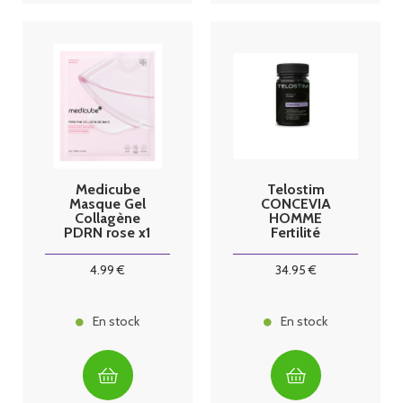
Medicube
Telostim
Masque Gel
CONCEVIA
Collagène
HOMME
PDRN rose x1
Fertilité
gélules blister
4
.99
€
34
.95
€
En stock
En stock