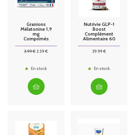
Granions
Nutrivie GLP-1
Mélatonine 1,9
Boost
mg
Complément
Comprimés
Alimentaire 60
Boîte de 30
gélules
3
.99
€
3
.59
€
39
.99
€
En stock
En stock