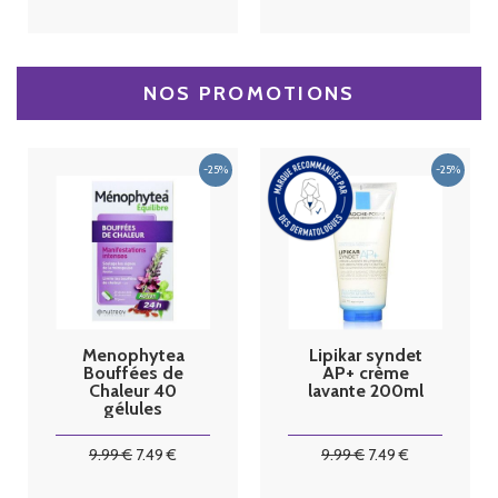
NOS PROMOTIONS
Menophytea
Lipikar syndet
Bouffées de
AP+ crème
Chaleur 40
lavante 200ml
gélules
9
.99
€
7
.49
€
9
.99
€
7
.49
€