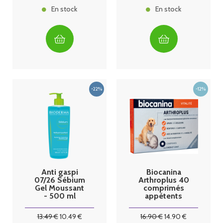
En stock
En stock
Anti gaspi
Biocanina
07/26 Sébium
Arthroplus 40
Gel Moussant
comprimés
- 500 ml
appétents
Bioderma
13
.49
€
10
.49
€
16
.90
€
14
.90
€