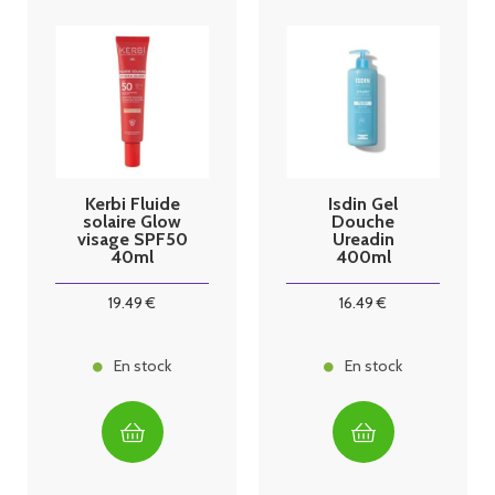
Kerbi Fluide
Isdin Gel
solaire Glow
Douche
visage SPF50
Ureadin
40ml
400ml
19
.49
€
16
.49
€
En stock
En stock