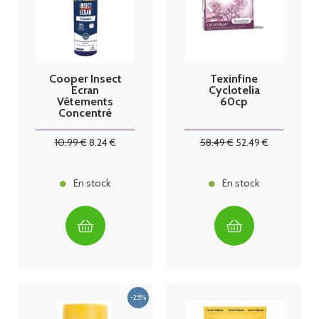
Cooper Insect
Texinfine
Ecran
Cyclotelia
Vêtements
60cp
Concentré
Insecticide
Trempage 200
10
.99
€
8
.24
€
58
.49
€
52
.49
€
ml
En stock
En stock