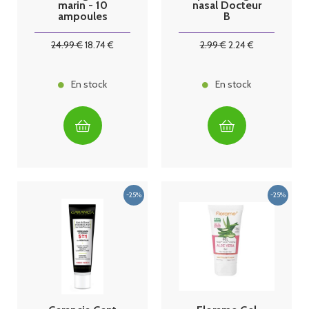
marin - 10
nasal Docteur
ampoules
B
24
.99
€
18
.74
€
2
.99
€
2
.24
€
En stock
En stock