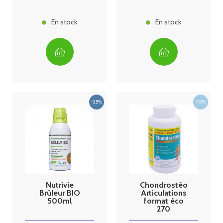
En stock
En stock
Nutrivie
Chondrostéo
Brûleur BIO
Articulations
500ml
format éco
270
comprimés 3