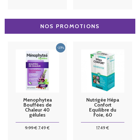
NOS PROMOTIONS
Menophytea
Nutrigée Hépa
Bouffées de
Confort
Chaleur 40
Equilibre du
gélules
Foie, 60
comprimés
9
.99
€
7
.49
€
17
.49
€