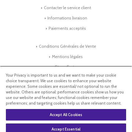
Contacter le service client
Informations livraison
Paiements acceptés
Conditions Générales de Vente
Mentions légales
Store-Factory
Your Privacy is important to us and we want to make your cookie
choice transparent. We use cookies to enhance your website
Qui Sommes nous ?
experience. Some cookies are essential/ not optional to run the
website. Others are optional: performance cookies show us how you
Parrainage
use our website and features; functional cookies remember your
preferences; and targeting cookies help us share relevant content.
Blog & Conseils
Accept All Cookies
Select Language
▼
Accept Essential