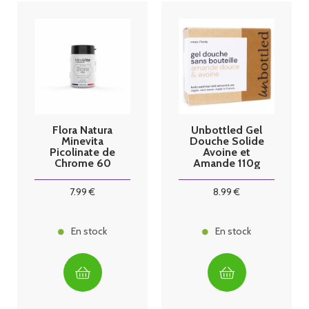
Flora Natura
Unbottled Gel
Minevita
Douche Solide
Picolinate de
Avoine et
Chrome 60
Amande 110g
gélules
7
.99
€
8
.99
€
En stock
En stock