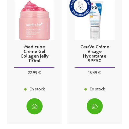
Medicube
CeraVe Crème
Crème Gel
Visage
Collagen Jelly
Hydratante
110ml
SPF50
22
.99
€
15
.49
€
En stock
En stock