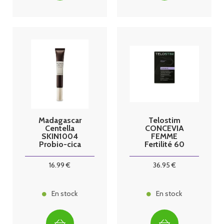
Madagascar
Telostim
Centella
CONCEVIA
SKIN1004
FEMME
Probio-cica
Fertilité 60
Soin contour
gélules
des yeux 20ml
16
.99
€
36
.95
€
En stock
En stock