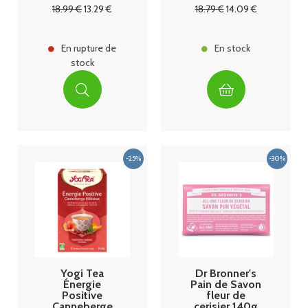
18
.99
€
13
.29
€
18
.79
€
14
.09
€
En rupture de
En stock
stock
Yogi Tea
Dr Bronner's
Énergie
Pain de Savon
Positive
fleur de
Canneberge
cerisier 140g