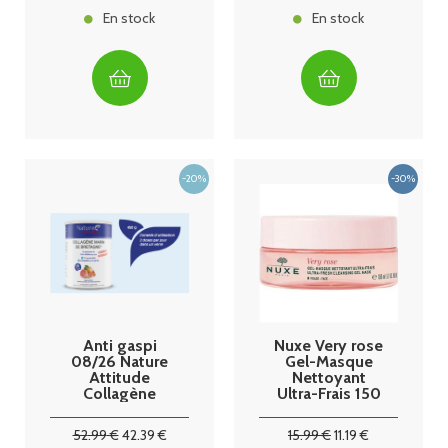
En stock
En stock
Anti gaspi
Nuxe Very rose
08/26 Nature
Gel-Masque
Attitude
Nettoyant
Collagène
Ultra-Frais 150
Marin de
ml
bretagne 450
52
.99
€
42
.39
€
15
.99
€
11
.19
€
G