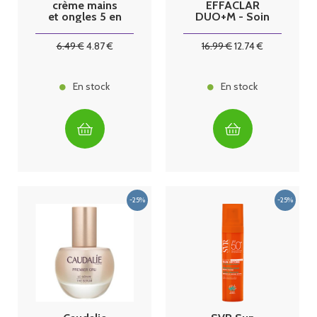
crème mains
EFFACLAR
et ongles 5 en
DUO+M - Soin
1 -50ml
Triple
Correction
6
.49
€
4
.87
€
16
.99
€
12
.74
€
Anti-
Imperfections,
Boutons &
Points noirs,
En stock
En stock
40ml