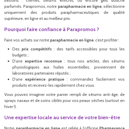
besoins : crèmes, sérums enrichis, ou encore gels douche
parfumés. Parapromos, notre
parapharmacie en ligne
, sélectionne
uniquement des produits parapharmaceutiques de qualité
supérieure, en ligne et au meilleur prix.
Pourquoi faire confiance à Parapromos ?
Faire vos achats sur notre
parapharmacie en ligne
, c’est profiter :
Des
prix compétitifs
: des tarifs accessibles pour tous les
budgets ;
D’une
expertise reconnue
: tous nos articles, des sérums
physiologiques aux huiles essentielles, proviennent de
laboratoires partenaires réputés ;
D’une
expérience pratique
: commandez facilement vos
produits et recevez-les rapidement chez vous.
Vous pouvez imaginer votre panier rempli de sérums anti-âge, de
sprays nasaux et de soins ciblés pour vos peaux sèches (surtout en
hiver !).
Une expertise locale au service de votre bien-être
Notre
parapharmacie en ligne
est reliée à l’officine
Pharmavance