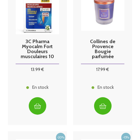
3C Pharma
Collines de
Myocalm Fort
Provence
Douleurs
Bougie
musculaires 10
parfumée
sticks
Musc & Fruit
Noir
13
.99
€
17
.99
€
En stock
En stock