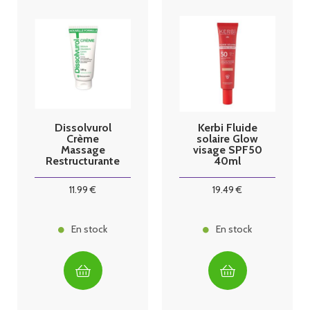
Dissolvurol
Kerbi Fluide
Crème
solaire Glow
Massage
visage SPF50
Restructurante
40ml
Tube 100G
11
.99
€
19
.49
€
En stock
En stock