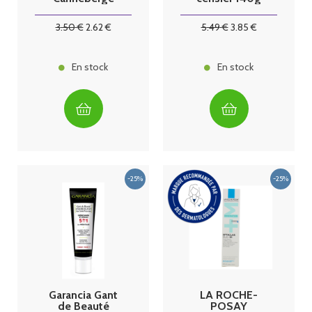
Hibiscus 17
Sachets
3
.50
€
2
.62
€
5
.49
€
3
.85
€
En stock
En stock
Garancia Gant
LA ROCHE-
de Beauté
POSAY