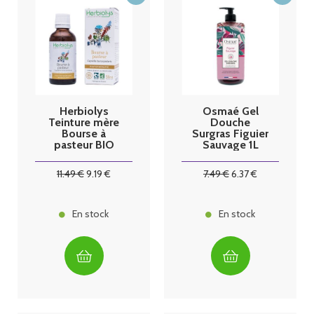
Herbiolys
Osmaé Gel
Teinture mère
Douche
Bourse à
Surgras Figuier
pasteur BIO
Sauvage 1L
50mL
11
.49
€
9
.19
€
7
.49
€
6
.37
€
En stock
En stock