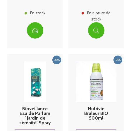
En stock
En rupture de
stock
Bioveillance
Nutrivie
Eau de Parfum
Brûleur BIO
' Jardin de
500ml
sérénité' Spray
30ml