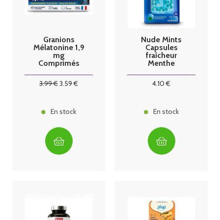
Granions
Nude Mints
Mélatonine 1,9
Capsules
mg
fraîcheur
Comprimés
Menthe
Boîte de 30
poivrée
3
.99
€
3
.59
€
4
.10
€
En stock
En stock