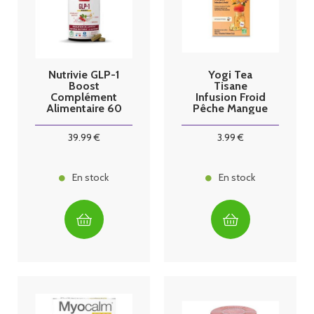
Nutrivie GLP-1
Yogi Tea
Boost
Tisane
Complément
Infusion Froid
Alimentaire 60
Pêche Mangue
gélules
15 sachets
39
.99
€
3
.99
€
En stock
En stock