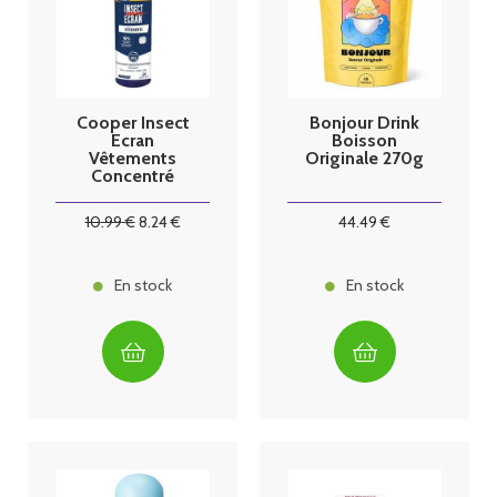
Cooper Insect
Bonjour Drink
Ecran
Boisson
Vêtements
Originale 270g
Concentré
Insecticide
Trempage 200
10
.99
€
8
.24
€
44
.49
€
ml
En stock
En stock