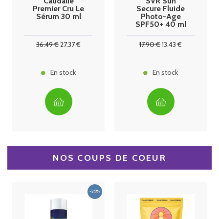
Caudalie
SVR Sun
Premier Cru Le
Secure Fluide
Sérum 30 ml
Photo-Age
SPF50+ 40 ml
36
.49
€
27
.37
€
17
.90
€
13
.43
€
En stock
En stock
NOS COUPS DE COEUR