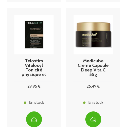
Telostim
Medicube
Vitalosyl
Crème Capsule
Tonicité
Deep Vita C
physique et
55g
vitalité
cérébrale 30
29
.95
€
25
.49
€
gélules
En stock
En stock