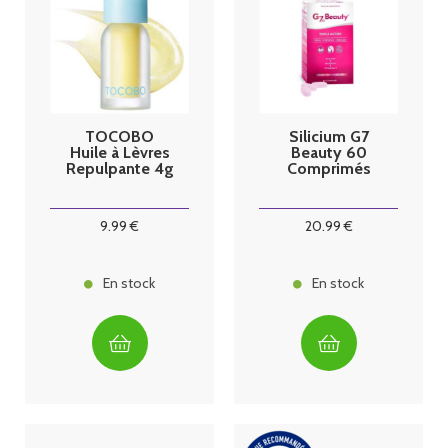
TOCOBO
Silicium G7
Huile à Lèvres
Beauty 60
Repulpante 4g
Comprimés
9
.99
€
20
.99
€
En stock
En stock