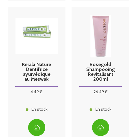
Kerala Nature
Rosegold
Dentifrice
Shampooing
ayurvédique
Revitalisant
au Meswak
200ml
menthe
4
.49
€
26
.49
€
En stock
En stock