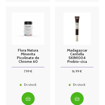
Flora Natura
Madagascar
Minevita
Centella
Picolinate de
SKIN1004
Chrome 60
Probio-cica
gélules
Soin contour
des yeux 20ml
7
.99
€
16
.99
€
En stock
En stock