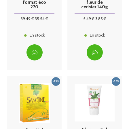
format éco
fleur de
270
cerisier 140g
comprimés 3
mois Granions
39
.49
€
35
.54
€
5
.49
€
3
.85
€
En stock
En stock