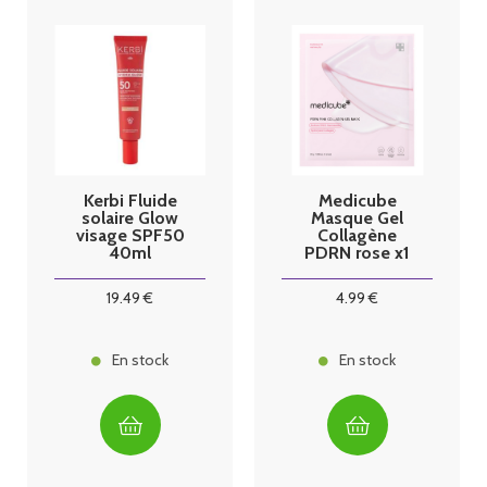
Kerbi Fluide
Medicube
solaire Glow
Masque Gel
visage SPF50
Collagène
40ml
PDRN rose x1
19
.49
€
4
.99
€
En stock
En stock