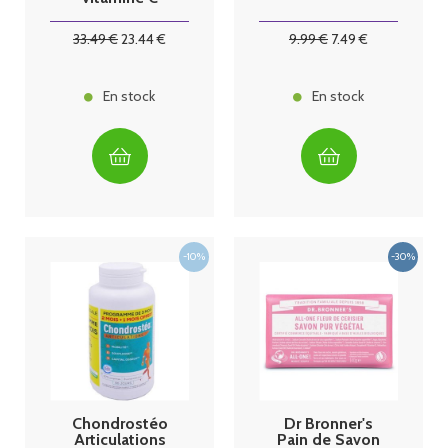
76,5mg - 15ml
33
.49
€
23
.44
€
9
.99
€
7
.49
€
En stock
En stock
Chondrostéo
Dr Bronner's
Articulations
Pain de Savon