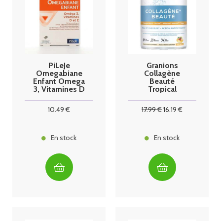
PiLeJe
Granions
Omegabiane
Collagène
Enfant Omega
Beauté
3, Vitamines D
Tropical
et E 27
pastilles
10
.49
€
17
.99
€
16
.19
€
En stock
En stock