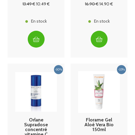
13
.49
€
10
.49
€
16
.90
€
14
.90
€
En stock
En stock
Orlane
Florame Gel
Supradose
Aloé Vera Bio
concentré
150ml
vitamine C