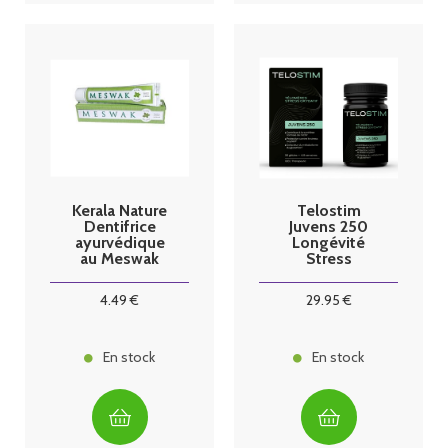
Kerala Nature
Telostim
Dentifrice
Juvens 250
ayurvédique
Longévité
au Meswak
Stress
menthe
oxydatif 56
gélules
4
.49
€
29
.95
€
En stock
En stock