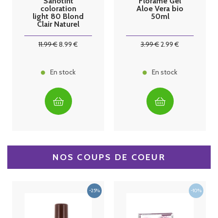
Sanotint
Florame Gel
coloration
Aloe Vera bio
light 80 Blond
50ml
Clair Naturel
125ml
11
.99
€
8
.99
€
3
.99
€
2
.99
€
En stock
En stock
NOS COUPS DE COEUR