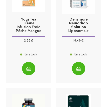
Yogi Tea
Densmore
Tisane
Neurodrop
Infusion Froid
Solution
Pêche Mangue
Liposomale
15 sachets
Ophtalmique
Stérile 10ml
3
.99
€
19
.49
€
En stock
En stock