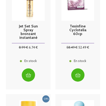
Jet Set Sun
Texinfine
Spray
Cyclotelia
bronzant
60cp
instantané
50ml
8
.99
€
6
.74
€
58
.49
€
52
.49
€
En stock
En stock