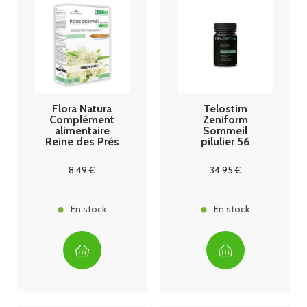
Flora Natura
Telostim
Complément
Zeniform
alimentaire
Sommeil
Reine des Prés
pilulier 56
Bio 20
gélules
ampoules
8
.49
€
34
.95
€
En stock
En stock