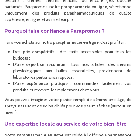
besoins : crèmes, sérums enrichis, ou encore gels douche
parfumés. Parapromos, notre
parapharmacie en ligne
, sélectionne
uniquement des produits parapharmaceutiques de qualité
supérieure, en ligne et au meilleur prix.
Pourquoi faire confiance à Parapromos ?
Faire vos achats sur notre
parapharmacie en ligne
, c’est profiter :
Des
prix compétitifs
: des tarifs accessibles pour tous les
budgets ;
D’une
expertise reconnue
: tous nos articles, des sérums
physiologiques aux huiles essentielles, proviennent de
laboratoires partenaires réputés ;
D’une
expérience pratique
: commandez facilement vos
produits et recevez-les rapidement chez vous.
Vous pouvez imaginer votre panier rempli de sérums anti-âge, de
sprays nasaux et de soins ciblés pour vos peaux sèches (surtout en
hiver !).
Une expertise locale au service de votre bien-être
Notre
parapharmacie en ligne
est reliée à l’officine
Pharmavance