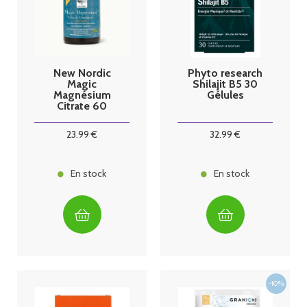
New Nordic
Phyto research
Magic
Shilajit B5 30
Magnésium
Gélules
Citrate 60
gummies
23
.99
€
32
.99
€
En stock
En stock