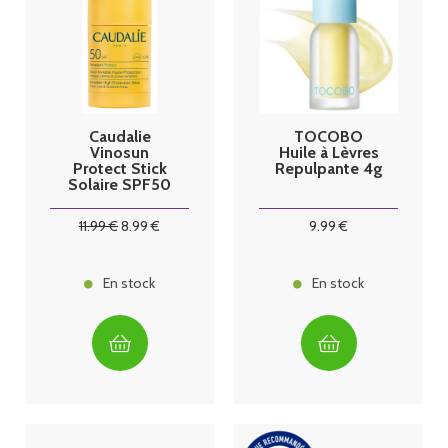
Caudalie
TOCOBO
Vinosun
Huile à Lèvres
Protect Stick
Repulpante 4g
Solaire SPF50
15g
11
.99
€
8
.99
€
9
.99
€
En stock
En stock