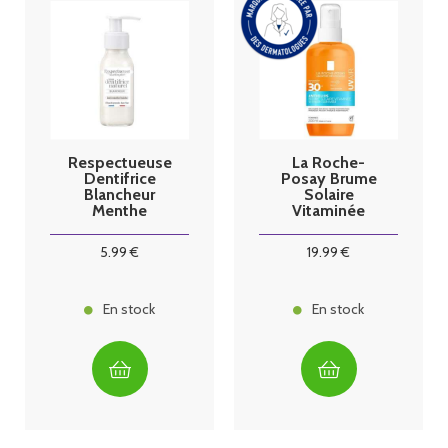
Respectueuse
La Roche-
Dentifrice
Posay Brume
Blancheur
Solaire
Menthe
Vitaminée
Fraîche 80ml
Anthelios
UVAir SPF30+
5
.99
€
19
.99
€
200ml
En stock
En stock