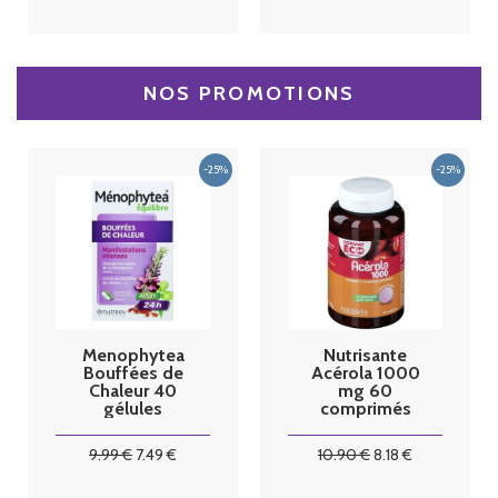
NOS PROMOTIONS
Menophytea
Nutrisante
Bouffées de
Acérola 1000
Chaleur 40
mg 60
gélules
comprimés
format éco
9
.99
€
7
.49
€
10
.90
€
8
.18
€