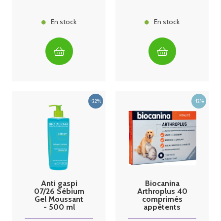
En stock
En stock
Anti gaspi
Biocanina
07/26 Sébium
Arthroplus 40
Gel Moussant
comprimés
- 500 ml
appétents
Bioderma