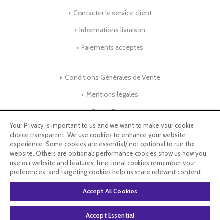
Contacter le service client
Informations livraison
Paiements acceptés
Conditions Générales de Vente
Mentions légales
Store-Factory
Your Privacy is important to us and we want to make your cookie
choice transparent. We use cookies to enhance your website
Qui Sommes nous ?
experience. Some cookies are essential/ not optional to run the
website. Others are optional: performance cookies show us how you
Parrainage
use our website and features; functional cookies remember your
preferences; and targeting cookies help us share relevant content.
Blog & Conseils
Accept All Cookies
Select Language
▼
Accept Essential