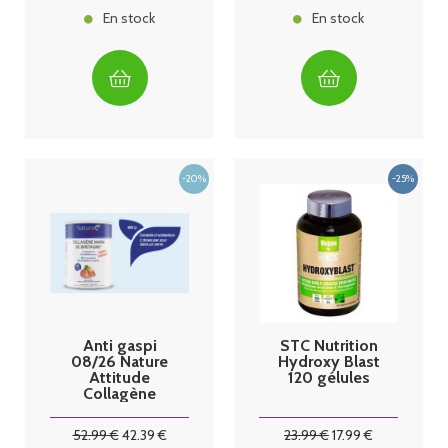
En stock
En stock
Anti gaspi
STC Nutrition
08/26 Nature
Hydroxy Blast
Attitude
120 gélules
Collagène
Marin de
bretagne 450
52
.99
€
42
.39
€
23
.99
€
17
.99
€
G