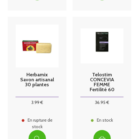
Herbamix
Telostim
Savon artisanal
CONCEVIA
30 plantes
FEMME
Fertilité 60
gélules
3
.99
€
36
.95
€
En rupture de
En stock
stock