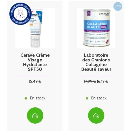
CeraVe Crème
Laboratoire
Visage
des Granions
Hydratante
Collagène
SPF50
Beauté saveur
Ubé
15
.49
€
17
.99
€
16
.19
€
En stock
En stock